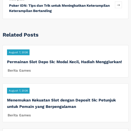
Poker IDN: Tips dan Trik untuk Meningkatkan Keterampilan
Keterampilan Bertanding
Related Posts
August 7, 2026
Permainan Slot Depo 5k: Modal Kecil, Hadiah Menggiurkan!
Berita Games
August 7, 2026
Menemukan Kekuatan Slot dengan Deposit 5k: Petunjuk
untuk Pemain yang Berpengalaman
Berita Games