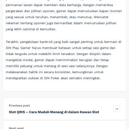
permainan lawan dapat memberi data berharga. Dengan memeriksa
pergerakan dan pilihan oponen, gamer dapat memutuskan kapan momen
yang sesuai untuk taruhan, menambah, atau menutup. Mencatat
rekaman tentang oponen juga bermanfaat dalam memutuskan pilihan
yang lebih optimal di kemudian.
Terakhir, pengelolaan bankroll yang baik sangat penting untuk bermain di
IDN Play. Gamer harus membuat batasan untuk setiap sesi game dan
tidak tergoda untuk melebihi limit tersebut. Dengan disiplin dalam
mengelola modal, gamer dapat meminimalisir kerugian dan tetap
memiliki peluang untuk menang di sesi-sesi selanjutnya. Dengan
melaksanakan taktik ini secara konsisten, kemungkinan untuk
mendapatkan sukses di IDN Poker akan semakin meningkat.
Previous post
Slot QRIS – Cara Mudah Menang di dalam Kawan Slot
Next post