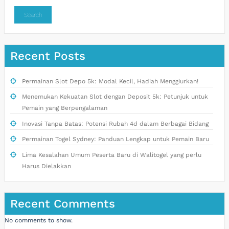
Search
Recent Posts
Permainan Slot Depo 5k: Modal Kecil, Hadiah Menggiurkan!
Menemukan Kekuatan Slot dengan Deposit 5k: Petunjuk untuk
Pemain yang Berpengalaman
Inovasi Tanpa Batas: Potensi Rubah 4d dalam Berbagai Bidang
Permainan Togel Sydney: Panduan Lengkap untuk Pemain Baru
Lima Kesalahan Umum Peserta Baru di Walitogel yang perlu
Harus Dielakkan
Recent Comments
No comments to show.