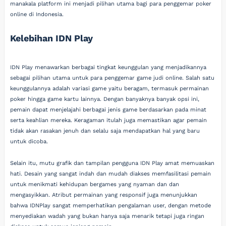
manakala platform ini menjadi pilihan utama bagi para penggemar poker
online di Indonesia.
Kelebihan IDN Play
IDN Play menawarkan berbagai tingkat keunggulan yang menjadikannya
sebagai pilihan utama untuk para penggemar game judi online. Salah satu
keunggulannya adalah variasi game yaitu beragam, termasuk permainan
poker hingga game kartu lainnya. Dengan banyaknya banyak opsi ini,
pemain dapat menjelajahi berbagai jenis game berdasarkan pada minat
serta keahlian mereka. Keragaman itulah juga memastikan agar pemain
tidak akan rasakan jenuh dan selalu saja mendapatkan hal yang baru
untuk dicoba.
Selain itu, mutu grafik dan tampilan pengguna IDN Play amat memuaskan
hati. Desain yang sangat indah dan mudah diakses memfasilitasi pemain
untuk menikmati kehidupan bergames yang nyaman dan dan
mengasyikkan. Atribut permainan yang responsif juga menunjukkan
bahwa IDNPlay sangat memperhatikan pengalaman user, dengan metode
menyediakan wadah yang bukan hanya saja menarik tetapi juga ringan