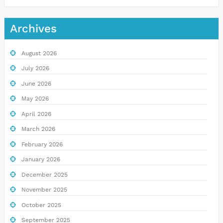
Archives
August 2026
July 2026
June 2026
May 2026
April 2026
March 2026
February 2026
January 2026
December 2025
November 2025
October 2025
September 2025