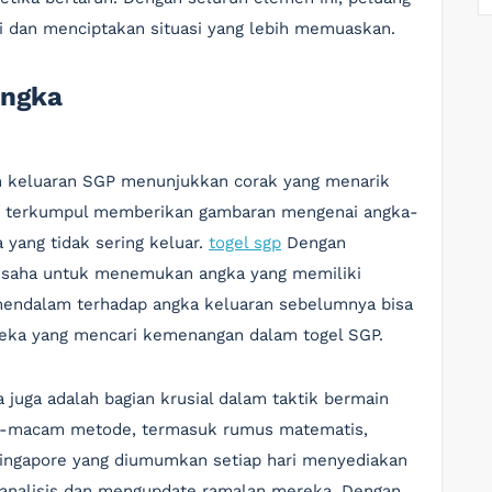
i dan menciptakan situasi yang lebih memuaskan.
Angka
en keluaran SGP menunjukkan corak yang menarik
ng terkumpul memberikan gambaran mengenai angka-
 yang tidak sering keluar.
togel sgp
Dengan
rusaha untuk menemukan angka yang memiliki
 mendalam terhadap angka keluaran sebelumnya bisa
ka yang mencari kemenangan dalam togel SGP.
a juga adalah bagian krusial dalam taktik bermain
-macam metode, termasuk rumus matematis,
an Singapore yang diumumkan setiap hari menyediakan
analisis dan mengupdate ramalan mereka. Dengan