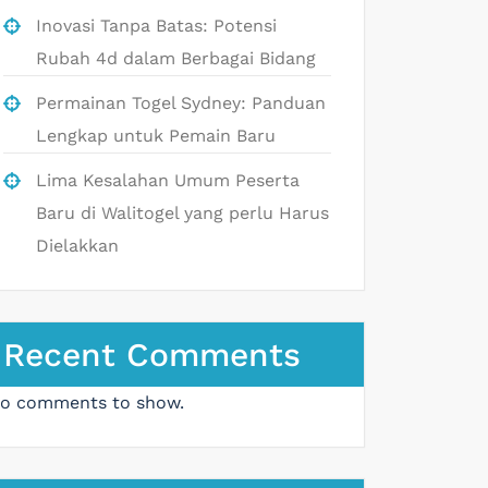
Inovasi Tanpa Batas: Potensi
Rubah 4d dalam Berbagai Bidang
Permainan Togel Sydney: Panduan
Lengkap untuk Pemain Baru
Lima Kesalahan Umum Peserta
Baru di Walitogel yang perlu Harus
Dielakkan
Recent Comments
o comments to show.