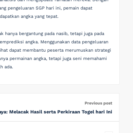
g pengeluaran SGP hari ini, pemain dapat
apatkan angka yang tepat.
ak hanya bergantung pada nasib, tetapi juga pada
mprediksi angka. Menggunakan data pengeluaran
rlihat dapat membantu peserta merumuskan strategi
hanya permainan angka, tetapi juga seni memahami
h ada.
Previous post
a: Melacak Hasil serta Perkiraan Togel hari Ini