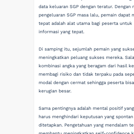
data keluaran SGP dengan teratur. Dengan
pengeluaran SGP masa lalu, pemain dapat m
tepat adalah alat utama bagi peserta untu
informasi yang tepat.
Di samping itu, sejumlah pemain yang suks
meningkatkan peluang sukses mereka. Sal
kombinasi angka yang beragam dari hasil k
membagi risiko dan tidak terpaku pada sepe
modal dengan cermat sehingga peserta bis
kerugian besar.
Sama pentingnya adalah mental positif yang 
harus menghindari keputusan yang spontan 
ditetapkan. Pengetahuan yang mendalam ten
membantu meningkatkan self-confidence ke