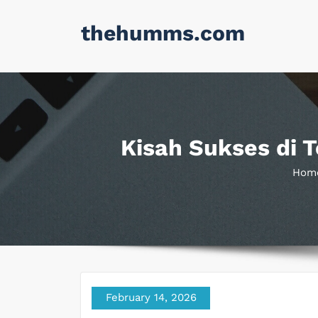
Skip
thehumms.com
to
content
Kisah Sukses di 
Hom
February 14, 2026