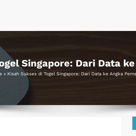
Togel Singapore: Dari Data 
e
»
Kisah Sukses di Togel Singapore: Dari Data ke Angka Pem