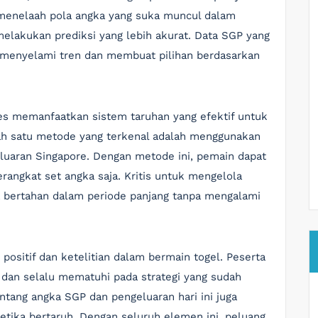
 menelaah pola angka yang suka muncul dalam
elakukan prediksi yang lebih akurat. Data SGP yang
k menyelami tren dan membuat pilihan berdasarkan
es memanfaatkan sistem taruhan yang efektif untuk
ah satu metode yang terkenal adalah menggunakan
eluaran Singapore. Dengan metode ini, pemain dapat
rangkat set angka saja. Kritis untuk mengelola
a bertahan dalam periode panjang tanpa mengalami
positif dan ketelitian dalam bermain togel. Peserta
dan selalu mematuhi pada strategi yang sudah
tang angka SGP dan pengeluaran hari ini juga
tika bertaruh. Dengan seluruh elemen ini, peluang