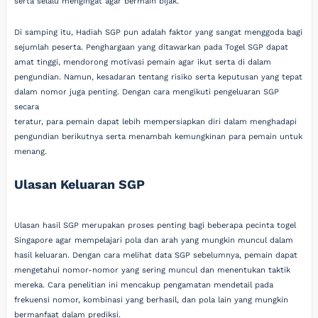
serta selalu mengingat agar bermain bijak.
Di samping itu, Hadiah SGP pun adalah faktor yang sangat menggoda bagi
sejumlah peserta. Penghargaan yang ditawarkan pada Togel SGP dapat
amat tinggi, mendorong motivasi pemain agar ikut serta di dalam
pengundian. Namun, kesadaran tentang risiko serta keputusan yang tepat
dalam nomor juga penting. Dengan cara mengikuti pengeluaran SGP
secara
teratur, para pemain dapat lebih mempersiapkan diri dalam menghadapi
pengundian berikutnya serta menambah kemungkinan para pemain untuk
menang.
Ulasan Keluaran SGP
Ulasan hasil SGP merupakan proses penting bagi beberapa pecinta togel
Singapore agar mempelajari pola dan arah yang mungkin muncul dalam
hasil keluaran. Dengan cara melihat data SGP sebelumnya, pemain dapat
mengetahui nomor-nomor yang sering muncul dan menentukan taktik
mereka. Cara penelitian ini mencakup pengamatan mendetail pada
frekuensi nomor, kombinasi yang berhasil, dan pola lain yang mungkin
bermanfaat dalam prediksi.