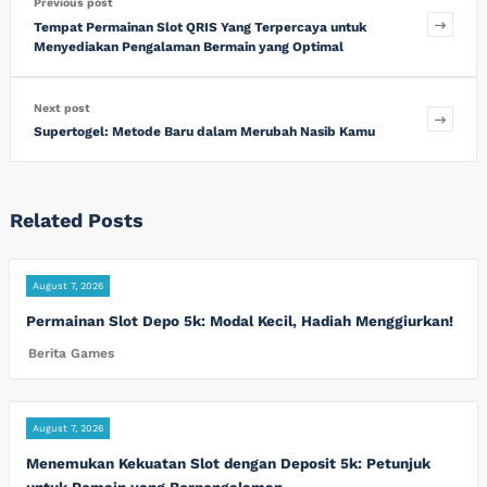
Previous post
Tempat Permainan Slot QRIS Yang Terpercaya untuk
Menyediakan Pengalaman Bermain yang Optimal
Next post
Supertogel: Metode Baru dalam Merubah Nasib Kamu
Related Posts
August 7, 2026
Permainan Slot Depo 5k: Modal Kecil, Hadiah Menggiurkan!
Berita Games
August 7, 2026
Menemukan Kekuatan Slot dengan Deposit 5k: Petunjuk