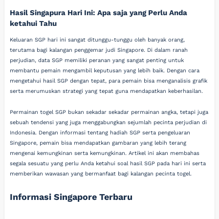
Hasil Singapura Hari Ini: Apa saja yang Perlu Anda
ketahui Tahu
Keluaran SGP hari ini sangat ditunggu-tunggu oleh banyak orang,
terutama bagi kalangan penggemar judi Singapore. Di dalam ranah
perjudian, data SGP memiliki peranan yang sangat penting untuk
membantu pemain mengambil keputusan yang lebih baik. Dengan cara
mengetahui hasil SGP dengan tepat, para pemain bisa menganalisis grafik
serta merumuskan strategi yang tepat guna mendapatkan keberhasilan.
Permainan togel SGP bukan sekadar sekadar permainan angka, tetapi juga
sebuah tendensi yang juga menggabungkan sejumlah pecinta perjudian di
Indonesia. Dengan informasi tentang hadiah SGP serta pengeluaran
Singapore, pemain bisa mendapatkan gambaran yang lebih terang
mengenai kemungkinan serta kemungkinan. Artikel ini akan membahas
segala sesuatu yang perlu Anda ketahui soal hasil SGP pada hari ini serta
memberikan wawasan yang bermanfaat bagi kalangan pecinta togel.
Informasi Singapore Terbaru