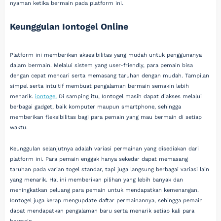
nyaman ketika bermain pada platform ini.
Keunggulan Iontogel Online
Platform ini memberikan aksesibilitas yang mudah untuk penggunanya
dalam bermain. Melalui sistem yang user-friendly, para pemain bisa
dengan cepat mencari serta memasang taruhan dengan mudah. Tampilan
simpel serta intuitif membuat pengalaman bermain semakin lebih
menarik.
iontogel
Di samping itu, Iontogel masih dapat diakses melalui
berbagai gadget, baik komputer maupun smartphone, sehingga
memberikan fleksibilitas bagi para pemain yang mau bermain di setiap
waktu.
Keunggulan selanjutnya adalah variasi permainan yang disediakan dari
platform ini. Para pemain enggak hanya sekedar dapat memasang
taruhan pada varian togel standar, tapi juga langsung berbagai variasi lain
yang menarik. Hal ini memberikan pilihan yang lebih banyak dan
meningkatkan peluang para pemain untuk mendapatkan kemenangan.
Iontogel juga kerap mengupdate daftar permainannya, sehingga pemain
dapat mendapatkan pengalaman baru serta menarik setiap kali para