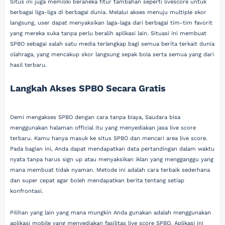
Situs ini juga memiliki beraneka fitur tambahan seperti livescore untuk
berbagai liga-liga di berbagai dunia. Melalui akses menuju multiple skor
langsung, user dapat menyaksikan laga-laga dari berbagai tim-tim favorit
yang mereka suka tanpa perlu beralih aplikasi lain. Situasi ini membuat
SPBO sebagai salah satu media terlengkap bagi semua berita terkait dunia
olahraga, yang mencakup skor langsung sepak bola serta semua yang dari
hasil terbaru.
Langkah Akses SPBO Secara Gratis
Demi mengakses SPBO dengan cara tanpa biaya, Saudara bisa
menggunakan halaman official itu yang menyediakan jasa live score
terbaru. Kamu hanya masuk ke situs SPBO dan mencari area live score.
Pada bagian ini, Anda dapat mendapatkan data pertandingan dalam waktu
nyata tanpa harus sign up atau menyaksikan iklan yang mengganggu yang
mana membuat tidak nyaman. Metode ini adalah cara terbaik sederhana
dan super cepat agar boleh mendapatkan berita tentang setiap
konfrontasi.
Pilihan yang lain yang mana mungkin Anda gunakan adalah menggunakan
aplikasi mobile yang menyediakan fasilitas live score SPBO. Aplikasi ini