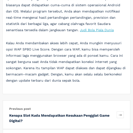
biasanya dapat didapatkan cuma-cuma di sistem operasional Android
dan iOS. Melalui program tersebut, Anda akan mendapatkan notifikasi
real-time mengenai hasil pertandingan pertandingan, prevision dan
statistik dari berbagai liga, agar cabang olahraga favorit Saudara
senantiasa tersedia dalam jangkauan tangan.
Judi Bola Piala Dunia
Kalau Anda mendambakan akses lebih cepat, Anda mungkin menyusuri
opsi WAP SPBO Live Score. Dengan cara WAP, kamu bisa memperoleh
informasi laga menggunakan browser yang ada di ponsel kamu. Cara ini
sangat berguna saat Anda tidak mendapatkan koneksi internet yang
sokongan. Karena itu tampilan WAP dapat diakses dan dapat dijangkau di
bermacam-macam gadget. Dengan, kamu akan selalu selalu berkoneksi
dengan update terbaru dari dunia sepak bola.
Previous post
Kenapa Slot Kuda Mendapatkan Kesukaan Penggiat Game
Digital?