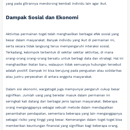
yang pada gilirannya mendorong kembali individu lain agar ikut.
Dampak Sosial dan Ekonomi
Aktivitas permainan togel telah menghasilkan berbagai efek sosial yang
besar dalam masyarakat. Banyak individu yang ikut di permainan ini,
serta secara tidak langsung terus mempengaruhi interaksi sosial.
Terkadang, kelompok terbentuk di sekitar sekitar aktivitas, di mana
orang-orang orang-orang bersatu untuk berbagi data dan strategi. Hal ini
menghasilkan ikatan baru, walaupun tidak semuanya hubungan tersebut
adalah positif. Dampak ini bisa berujung pada penguatan atau solidaritas
atau justru perpecahan di antara anggota masyarakat.
Dalam sisi ekonomi, wargatogel juga mempunyai pengaruh cukup besar
signifikan. Jumlah uang yang beredar masuk dalam permainan ini
seringkali kali datang dari berbagai jenis lapisan masyarakat. Beberapa
orang menganggapnya sebagai sebuah metode dalam mendapatkan
penambahan pendapatan, sementara beberapa yang lain menganggapnya
sebagai risiko yang tinggi yang besar. Kemenangan dalam togel togel bisa
memberikan keuntungan finansial yang signifikan bagi beberapa orang,