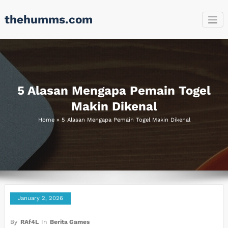
Skip
thehumms.com
to
content
5 Alasan Mengapa Pemain Togel
Makin Dikenal
Home
»
5 Alasan Mengapa Pemain Togel Makin Dikenal
January 2, 2026
By
RAf4L
In
Berita Games