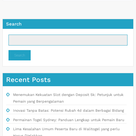
Search
Search
Recent Posts
Menemukan Kekuatan Slot dengan Deposit 5k: Petunjuk untuk
Pemain yang Berpengalaman
Inovasi Tanpa Batas: Potensi Rubah 4d dalam Berbagai Bidang
Permainan Togel Sydney: Panduan Lengkap untuk Pemain Baru
Lima Kesalahan Umum Peserta Baru di Walitogel yang perlu
Harus Dielakkan