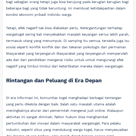
bagi sebagian orang tetapi juga bisa berujung pada kerugian kerugian bagi
beberapa bagi yang tidak beruntung. Ini membuat ketidakpastian dalam
kondisi ekonomi pribadi individu warga
Tetapi, efek negatif tak bisa diabaikan perlu. Ketergantungan terhadap
wargatogel sering kali menyebabkan masalah keuangan serius lebih parah,
termasuk utang yang menumpuk. Di samping itu semua, tersedia juga isu
sosial seperti konflik konflik dan dan tekanan psikologis dari permainan
Masyarakat yang terpengaruh Masyarakat yang terpengaruh memperoleh
ada dan dari pendidikan mengenai risiko untuk untuk mengurangi efek
negatif yang timbul timbul dari keterlibatan mereka dalam wargatogel.
Rintangan dan Peluang di Era Depan
Di era informasi ini, komunitas togel menghadapi berbagai tantangan
yang perlu dikelola dengan baik. Salah satu masalah utama adalah
meningkatnya aturan dari pemerintah mengenai judi online. Walaupun
aktivitas ini sangat diminati, faktor hukum bisa menghambat
pertumbuhan dan inovasi dalam masyarakat wargatogel. Para pelaku
industri, seperti situs yang mendukung warga togel, harus menyesuaikan