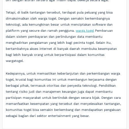
diri dengan aturan terbaru agar masih dapat bekerja secara legal.
Tetapi, di balik tantangan tersebut, terdapat pula peluang yang bisa
dimaksimalkan oleh warga togel. Dengan semakin berkembangnya
teknologi, ada kemungkinan besar untuk menciptakan software dan
platform yang secure dan ramah pengguna.
warga togel
Pembaruan
dalam sistem pembayaran dan perlindungan data membantu
menghadirkan pengalaman yang lebih bagi pecinta togel. Selain itu,
bertambahnya akses internet di banyak daerah membuka kesempatan
bagi lebih banyak orang untuk berpartisipasi dalam komunitas
wargatogel.
Kedepannya, untuk memastikan keberlanjutan dan perkembangan warga
togel, krusial bagi komunitas ini untuk membangun kerjasama dengan
berbagai pihak, termasuk otoritas dan penyedia teknologi. Pendidikan
tentang risiko judi dan manajemen keuangan juga dapat membantu
partisipan masyarakat untuk bertindak dengan secara bijak. Dengan cara
memanfaatkan kesempatan yang tersebut dan menyelesaikan tantangan,
komunitas togel bisa semakin berkembang dan mendapatkan pengakuan
sebagai bagian dari sektor entertainment yang besar.