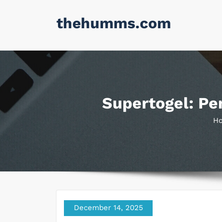
Skip
thehumms.com
to
content
Supertogel: P
H
December 14, 2025