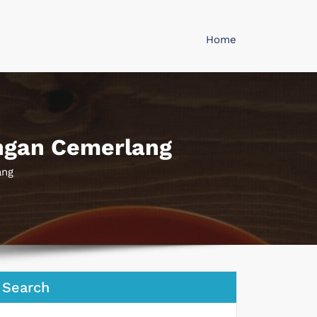
Home
ngan Cemerlang
ang
Search