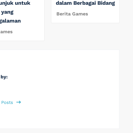
unjuk untuk
dalam Berbagai Bidang
 yang
Berita Games
galaman
Games
 by:
l Posts