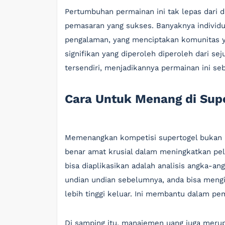
Pertumbuhan permainan ini tak lepas dar
pemasaran yang sukses. Banyaknya individ
pengalaman, yang menciptakan komunitas y
signifikan yang diperoleh diperoleh dari se
tersendiri, menjadikannya permainan ini seba
Cara Untuk Menang di Sup
Memenangkan kompetisi supertogel bukan h
benar amat krusial dalam meningkatkan pe
bisa diaplikasikan adalah analisis angka-an
undian undian sebelumnya, anda bisa meng
lebih tinggi keluar. Ini membantu dalam pem
Di samping itu, manajemen uang juga merup