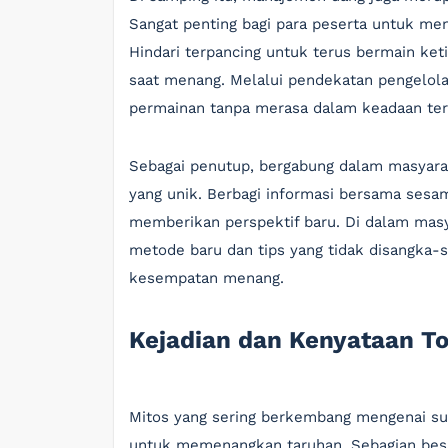
Sangat penting bagi para peserta untuk men
Hindari terpancing untuk terus bermain ke
saat menang. Melalui pendekatan pengelola
permainan tanpa merasa dalam keadaan tert
Sebagai penutup, bergabung dalam masyar
yang unik. Berbagi informasi bersama sesa
memberikan perspektif baru. Di dalam mas
metode baru dan tips yang tidak disangka
kesempatan menang.
Kejadian dan Kenyataan To
Mitos yang sering berkembang mengenai sup
untuk memenangkan taruhan. Sebagian bes