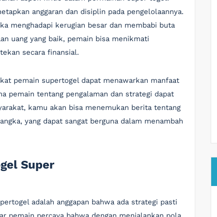
etapkan anggaran dan disiplin pada pengelolaannya.
tika menghadapi kerugian besar dan membabi buta
an uang yang baik, pemain bisa menikmati
ekan secara finansial.
akat pemain supertogel dapat menawarkan manfaat
ma pemain tentang pengalaman dan strategi dapat
yarakat, kamu akan bisa menemukan berita tentang
-sangka, yang dapat sangat berguna dalam menambah
gel Super
ertogel adalah anggapan bahwa ada strategi pasti
ar pemain percaya bahwa dengan menjalankan pola