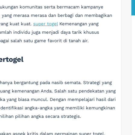
i dukungan komunitas serta bermacam kampanye
u yang merasa merasa dan berbagi dan membagikan
ang kuat kuat.
super togel
Kemenangan yang
jumlah individu juga menjadi daya tarik khusus
gai salah satu game favorit di tanah air.
ertogel
anya bergantung pada nasib semata. Strategi yang
luang kemenangan Anda. Salah satu pendekatan yang
gka yang biasa muncul. Dengan mempelajari hasil dari
identifikasi angka-angka yang memiliki kemungkinan
ilihan pilihan angka secara strategis.
akan aspek kritis dalam permainan super togel.