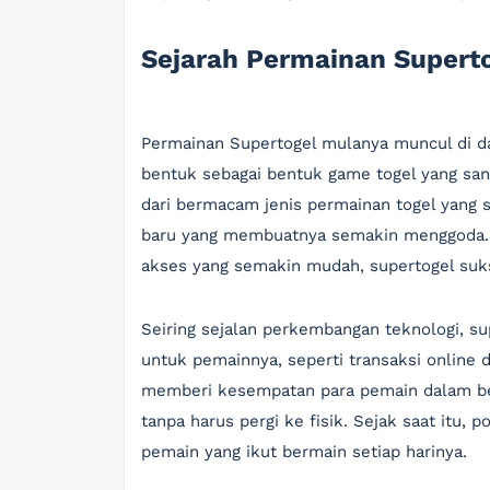
Sejarah Permainan Supert
Permainan Supertogel mulanya muncul di da
bentuk sebagai bentuk game togel yang sang
dari bermacam jenis permainan togel yang
baru yang membuatnya semakin menggoda. 
akses yang semakin mudah, supertogel suks
Seiring sejalan perkembangan teknologi, 
untuk pemainnya, seperti transaksi online da
memberi kesempatan para pemain dalam ber
tanpa harus pergi ke fisik. Sejak saat itu, 
pemain yang ikut bermain setiap harinya.