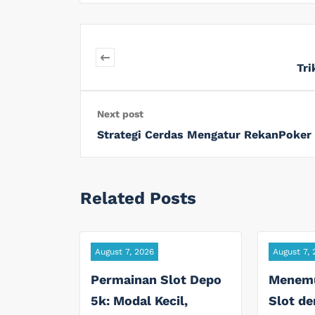
Tri
Next post
Strategi Cerdas Mengatur RekanPoker 
Related Posts
August 7, 2026
August 7,
Permainan Slot Depo
Menemu
5k: Modal Kecil,
Slot de