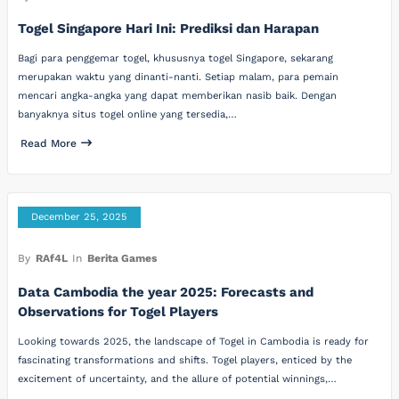
Togel Singapore Hari Ini: Prediksi dan Harapan
Bagi para penggemar togel, khususnya togel Singapore, sekarang
merupakan waktu yang dinanti-nanti. Setiap malam, para pemain
mencari angka-angka yang dapat memberikan nasib baik. Dengan
banyaknya situs togel online yang tersedia,…
Read More
December 25, 2025
By
RAf4L
In
Berita Games
Data Cambodia the year 2025: Forecasts and
Observations for Togel Players
Looking towards 2025, the landscape of Togel in Cambodia is ready for
fascinating transformations and shifts. Togel players, enticed by the
excitement of uncertainty, and the allure of potential winnings,…