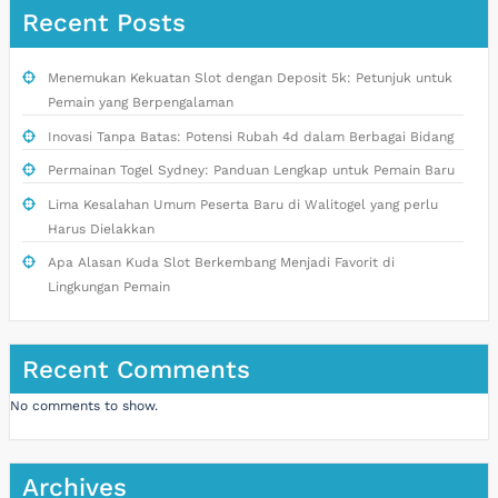
Recent Posts
Menemukan Kekuatan Slot dengan Deposit 5k: Petunjuk untuk
Pemain yang Berpengalaman
Inovasi Tanpa Batas: Potensi Rubah 4d dalam Berbagai Bidang
Permainan Togel Sydney: Panduan Lengkap untuk Pemain Baru
Lima Kesalahan Umum Peserta Baru di Walitogel yang perlu
Harus Dielakkan
Apa Alasan Kuda Slot Berkembang Menjadi Favorit di
Lingkungan Pemain
Recent Comments
No comments to show.
Archives