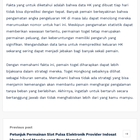
Fakta yang untuk diketahui adalah bahwa data HK yang dibuat tiap hari
tidak bisa diprediksi dengan tepat. Banyak pemain berkeyakinan bahwa
pengamatan angka pengeluaran HK di masa lalu dapat menolong mereka
merumuskan nomor untuk hari ini. Meskipun pengamatan statistik dapat
memberikan wawasan tertentu, permainan togel tetap merupakan
permainan peluang, dan keberuntungan memiliki pengaruh yang
signifikan. Mengandalkan data lama untuk memprediksi keluaran HK
sekarang sering dapat menjadi jebakan bagi banyak sekali pemain.
Dengan memahami fakta ini, pemain togel diharapkan dapat lebih
bijaksana dalam strategi mereka. Togel Hongkong sebaiknya dilihat
sebagai hiburan semata. Memahami bahwa tidak ada strategi yang bisa
menjamin kemenangan akan membantu pemain menghargai pengalaman
tanpa beban yang berlebihan. Akhirnya, ingatlah untuk bertaruh secara
bertanggung jawab dan tidak menghabiskan lebih dari yang kamu mampu.
Previous post
Petunjuk Permainan Slot Pulsa Elektronik Provider Indosat
khusus bagi Mereka yang Baru Memulai