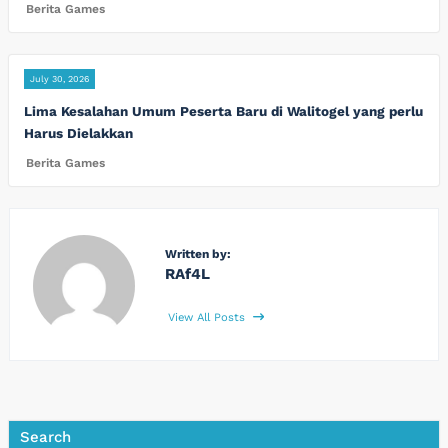
Berita Games
July 30, 2026
Lima Kesalahan Umum Peserta Baru di Walitogel yang perlu
Harus Dielakkan
Berita Games
Written by:
RAf4L
View All Posts
Search