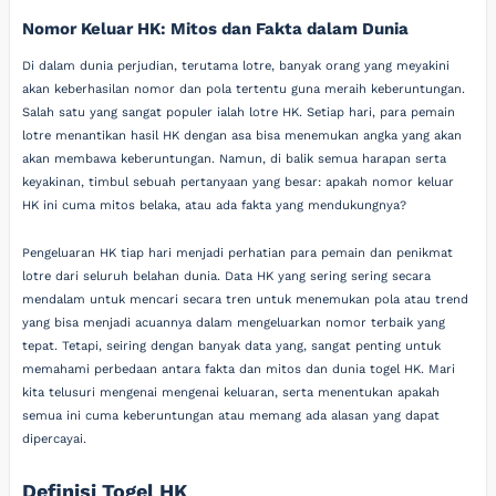
Nomor Keluar HK: Mitos dan Fakta dalam Dunia
Di dalam dunia perjudian, terutama lotre, banyak orang yang meyakini
akan keberhasilan nomor dan pola tertentu guna meraih keberuntungan.
Salah satu yang sangat populer ialah lotre HK. Setiap hari, para pemain
lotre menantikan hasil HK dengan asa bisa menemukan angka yang akan
akan membawa keberuntungan. Namun, di balik semua harapan serta
keyakinan, timbul sebuah pertanyaan yang besar: apakah nomor keluar
HK ini cuma mitos belaka, atau ada fakta yang mendukungnya?
Pengeluaran HK tiap hari menjadi perhatian para pemain dan penikmat
lotre dari seluruh belahan dunia. Data HK yang sering sering secara
mendalam untuk mencari secara tren untuk menemukan pola atau trend
yang bisa menjadi acuannya dalam mengeluarkan nomor terbaik yang
tepat. Tetapi, seiring dengan banyak data yang, sangat penting untuk
memahami perbedaan antara fakta dan mitos dan dunia togel HK. Mari
kita telusuri mengenai mengenai keluaran, serta menentukan apakah
semua ini cuma keberuntungan atau memang ada alasan yang dapat
dipercayai.
Definisi Togel HK