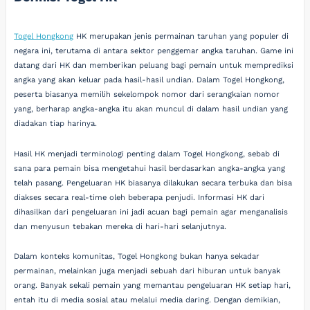
Togel Hongkong
HK merupakan jenis permainan taruhan yang populer di
negara ini, terutama di antara sektor penggemar angka taruhan. Game ini
datang dari HK dan memberikan peluang bagi pemain untuk memprediksi
angka yang akan keluar pada hasil-hasil undian. Dalam Togel Hongkong,
peserta biasanya memilih sekelompok nomor dari serangkaian nomor
yang, berharap angka-angka itu akan muncul di dalam hasil undian yang
diadakan tiap harinya.
Hasil HK menjadi terminologi penting dalam Togel Hongkong, sebab di
sana para pemain bisa mengetahui hasil berdasarkan angka-angka yang
telah pasang. Pengeluaran HK biasanya dilakukan secara terbuka dan bisa
diakses secara real-time oleh beberapa penjudi. Informasi HK dari
dihasilkan dari pengeluaran ini jadi acuan bagi pemain agar menganalisis
dan menyusun tebakan mereka di hari-hari selanjutnya.
Dalam konteks komunitas, Togel Hongkong bukan hanya sekadar
permainan, melainkan juga menjadi sebuah dari hiburan untuk banyak
orang. Banyak sekali pemain yang memantau pengeluaran HK setiap hari,
entah itu di media sosial atau melalui media daring. Dengan demikian,