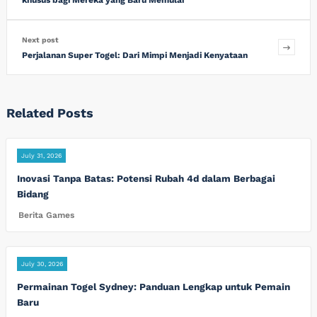
Next post
Perjalanan Super Togel: Dari Mimpi Menjadi Kenyataan
Related Posts
July 31, 2026
Inovasi Tanpa Batas: Potensi Rubah 4d dalam Berbagai
Bidang
Berita Games
July 30, 2026
Permainan Togel Sydney: Panduan Lengkap untuk Pemain
Baru