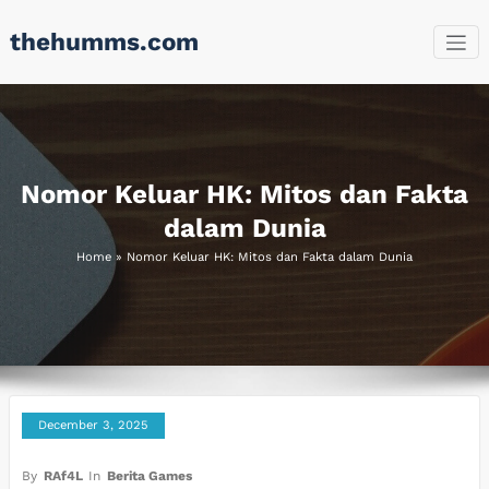
Skip
thehumms.com
to
content
Nomor Keluar HK: Mitos dan Fakta
dalam Dunia
Home
»
Nomor Keluar HK: Mitos dan Fakta dalam Dunia
December 3, 2025
By
RAf4L
In
Berita Games