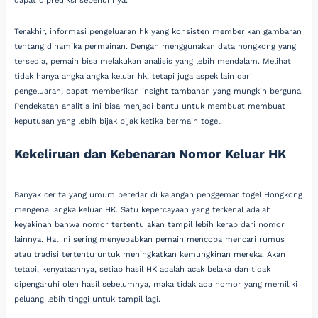
dapat diprediksi sepenuhnya.
Terakhir, informasi pengeluaran hk yang konsisten memberikan gambaran
tentang dinamika permainan. Dengan menggunakan data hongkong yang
tersedia, pemain bisa melakukan analisis yang lebih mendalam. Melihat
tidak hanya angka angka keluar hk, tetapi juga aspek lain dari
pengeluaran, dapat memberikan insight tambahan yang mungkin berguna.
Pendekatan analitis ini bisa menjadi bantu untuk membuat membuat
keputusan yang lebih bijak bijak ketika bermain togel.
Kekeliruan dan Kebenaran Nomor Keluar HK
Banyak cerita yang umum beredar di kalangan penggemar togel Hongkong
mengenai angka keluar HK. Satu kepercayaan yang terkenal adalah
keyakinan bahwa nomor tertentu akan tampil lebih kerap dari nomor
lainnya. Hal ini sering menyebabkan pemain mencoba mencari rumus
atau tradisi tertentu untuk meningkatkan kemungkinan mereka. Akan
tetapi, kenyataannya, setiap hasil HK adalah acak belaka dan tidak
dipengaruhi oleh hasil sebelumnya, maka tidak ada nomor yang memiliki
peluang lebih tinggi untuk tampil lagi.