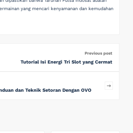
akan dipastikan bahwa Taruhan Pulsa Indosat adalah
 permainan yang mencari kenyamanan dan kemudahan
Previous post
Tutorial Isi Energi Tri Slot yang Cermat
nduan dan Teknik Setoran Dengan OVO