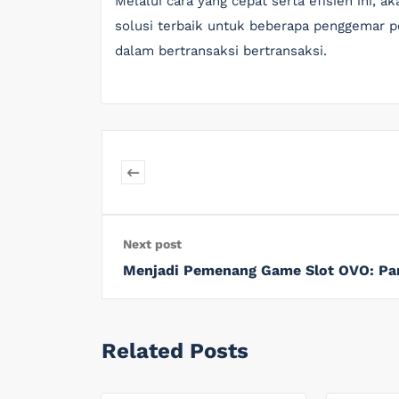
Melalui cara yang cepat serta efisien ini, 
solusi terbaik untuk beberapa penggemar
dalam bertransaksi bertransaksi.
Next post
Menjadi Pemenang Game Slot OVO: Pa
Related Posts