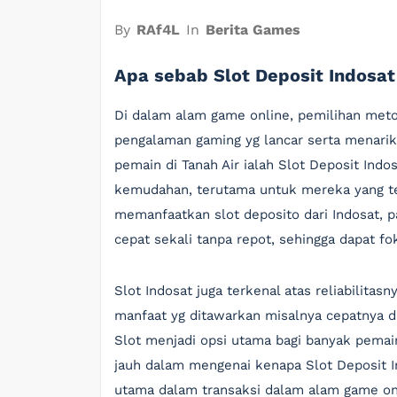
By
RAf4L
In
Berita Games
Apa sebab Slot Deposit Indosat
Di dalam alam game online, pemilihan meto
pengalaman gaming yg lancar serta menarik
pemain di Tanah Air ialah Slot Deposit In
kemudahan, terutama untuk mereka yang tel
memanfaatkan slot deposito dari Indosat, 
cepat sekali tanpa repot, sehingga dapat f
Slot Indosat juga terkenal atas reliabilita
manfaat yg ditawarkan misalnya cepatnya d
Slot menjadi opsi utama bagi banyak pemain
jauh dalam mengenai kenapa Slot Deposit I
utama dalam transaksi dalam alam game on