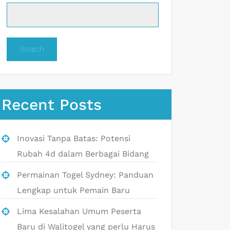
Search
Recent Posts
Inovasi Tanpa Batas: Potensi
Rubah 4d dalam Berbagai Bidang
Permainan Togel Sydney: Panduan
Lengkap untuk Pemain Baru
Lima Kesalahan Umum Peserta
Baru di Walitogel yang perlu Harus