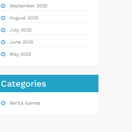
September 2025
August 2025
July 2025
June 2025
May 2025
Categories
Berita Games