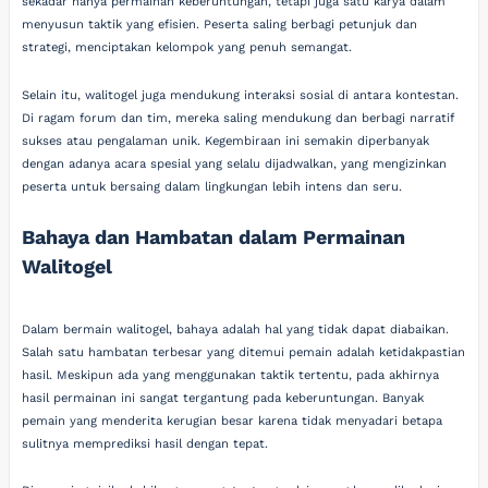
sekadar hanya permainan keberuntungan, tetapi juga satu karya dalam
menyusun taktik yang efisien. Peserta saling berbagi petunjuk dan
strategi, menciptakan kelompok yang penuh semangat.
Selain itu, walitogel juga mendukung interaksi sosial di antara kontestan.
Di ragam forum dan tim, mereka saling mendukung dan berbagi narratif
sukses atau pengalaman unik. Kegembiraan ini semakin diperbanyak
dengan adanya acara spesial yang selalu dijadwalkan, yang mengizinkan
peserta untuk bersaing dalam lingkungan lebih intens dan seru.
Bahaya dan Hambatan dalam Permainan
Walitogel
Dalam bermain walitogel, bahaya adalah hal yang tidak dapat diabaikan.
Salah satu hambatan terbesar yang ditemui pemain adalah ketidakpastian
hasil. Meskipun ada yang menggunakan taktik tertentu, pada akhirnya
hasil permainan ini sangat tergantung pada keberuntungan. Banyak
pemain yang menderita kerugian besar karena tidak menyadari betapa
sulitnya memprediksi hasil dengan tepat.