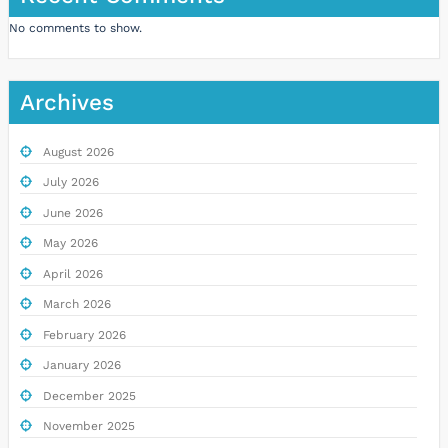
No comments to show.
Archives
August 2026
July 2026
June 2026
May 2026
April 2026
March 2026
February 2026
January 2026
December 2025
November 2025