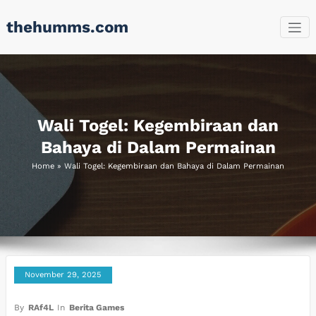
Skip
thehumms.com
to
content
Wali Togel: Kegembiraan dan
Bahaya di Dalam Permainan
Home
»
Wali Togel: Kegembiraan dan Bahaya di Dalam Permainan
November 29, 2025
By
RAf4L
In
Berita Games