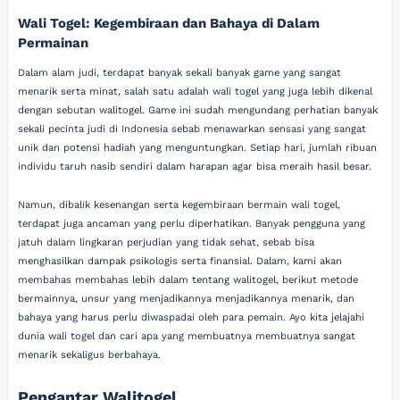
Wali Togel: Kegembiraan dan Bahaya di Dalam
Permainan
Dalam alam judi, terdapat banyak sekali banyak game yang sangat
menarik serta minat, salah satu adalah wali togel yang juga lebih dikenal
dengan sebutan walitogel. Game ini sudah mengundang perhatian banyak
sekali pecinta judi di Indonesia sebab menawarkan sensasi yang sangat
unik dan potensi hadiah yang menguntungkan. Setiap hari, jumlah ribuan
individu taruh nasib sendiri dalam harapan agar bisa meraih hasil besar.
Namun, dibalik kesenangan serta kegembiraan bermain wali togel,
terdapat juga ancaman yang perlu diperhatikan. Banyak pengguna yang
jatuh dalam lingkaran perjudian yang tidak sehat, sebab bisa
menghasilkan dampak psikologis serta finansial. Dalam, kami akan
membahas membahas lebih dalam tentang walitogel, berikut metode
bermainnya, unsur yang menjadikannya menjadikannya menarik, dan
bahaya yang harus perlu diwaspadai oleh para pemain. Ayo kita jelajahi
dunia wali togel dan cari apa yang membuatnya membuatnya sangat
menarik sekaligus berbahaya.
Pengantar Walitogel