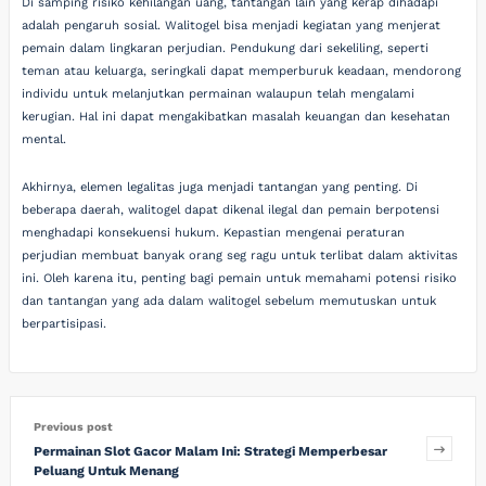
Di samping risiko kehilangan uang, tantangan lain yang kerap dihadapi
adalah pengaruh sosial. Walitogel bisa menjadi kegiatan yang menjerat
pemain dalam lingkaran perjudian. Pendukung dari sekeliling, seperti
teman atau keluarga, seringkali dapat memperburuk keadaan, mendorong
individu untuk melanjutkan permainan walaupun telah mengalami
kerugian. Hal ini dapat mengakibatkan masalah keuangan dan kesehatan
mental.
Akhirnya, elemen legalitas juga menjadi tantangan yang penting. Di
beberapa daerah, walitogel dapat dikenal ilegal dan pemain berpotensi
menghadapi konsekuensi hukum. Kepastian mengenai peraturan
perjudian membuat banyak orang seg ragu untuk terlibat dalam aktivitas
ini. Oleh karena itu, penting bagi pemain untuk memahami potensi risiko
dan tantangan yang ada dalam walitogel sebelum memutuskan untuk
berpartisipasi.
Previous post
Permainan Slot Gacor Malam Ini: Strategi Memperbesar
Peluang Untuk Menang