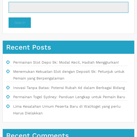
Search
Recent Posts
Permainan Slot Depo 5k: Modal Kecil, Hadiah Menggiurkan!
Menemukan Kekuatan Slot dengan Deposit 5k: Petunjuk untuk
Pemain yang Berpengalaman
Inovasi Tanpa Batas: Potensi Rubah 4d dalam Berbagai Bidang
Permainan Togel Sydney: Panduan Lengkap untuk Pemain Baru
Lima Kesalahan Umum Peserta Baru di Walitogel yang perlu
Harus Dielakkan
Recent Comments