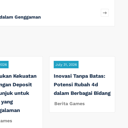
n dalam Genggaman
 2026
July 31, 2026
kan Kekuatan
Inovasi Tanpa Batas:
ngan Deposit
Potensi Rubah 4d
unjuk untuk
dalam Berbagai Bidang
 yang
Berita Games
galaman
Games