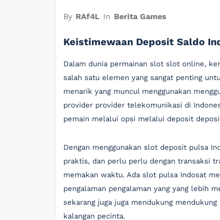
By
RAf4L
In
Berita Games
Keistimewaan Deposit Saldo Ind
Dalam dunia permainan slot slot online, k
salah satu elemen yang sangat penting untu
menarik yang muncul menggunakan mengguna
provider provider telekomunikasi di Indone
pemain melalui opsi melalui deposit deposi
Dengan menggunakan slot deposit pulsa In
praktis, dan perlu perlu dengan transaksi
memakan waktu. Ada slot pulsa Indosat m
pengalaman pengalaman yang yang lebih meny
sekarang juga juga mendukung mendukung 
kalangan pecinta.