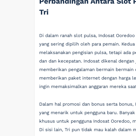
Perbandingan Antara Slot P
Tri
Di dalam ranah slot pulsa, Indosat Ooredoo
yang sering dipilih oleh para pemain. Ke
melaksanakan pengisian pulsa, tetapi ada 
dan dan kecepatan. Indosat dikenal dengan 
memberikan pengalaman bermain bermain di b
memberikan paket internet dengan harga le
ingin memaksimalkan anggaran mereka saat
Dalam hal promosi dan bonus serta bonus, 
yang menarik untuk pengguna baru. Banyak
khusus untuk pengguna Indosat Ooredoo, m
Di sisi lain, Tri pun tidak mau kalah dala