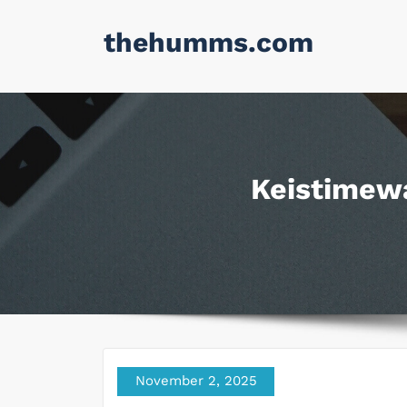
Skip
thehumms.com
to
content
Keistimewa
November 2, 2025