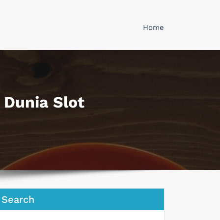
Home
 Dunia Slot
Search