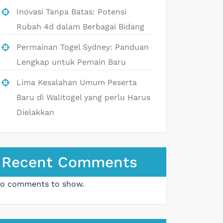
Inovasi Tanpa Batas: Potensi
Rubah 4d dalam Berbagai Bidang
Permainan Togel Sydney: Panduan
Lengkap untuk Pemain Baru
Lima Kesalahan Umum Peserta
Baru di Walitogel yang perlu Harus
Dielakkan
Recent Comments
o comments to show.