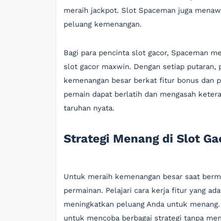
meraih jackpot. Slot Spaceman juga menawar
peluang kemenangan.
Bagi para pencinta slot gacor, Spaceman me
slot gacor maxwin. Dengan setiap putaran
kemenangan besar berkat fitur bonus dan 
pemain dapat berlatih dan mengasah keter
taruhan nyata.
Strategi Menang di Slot Ga
Untuk meraih kemenangan besar saat berm
permainan. Pelajari cara kerja fitur yang ad
meningkatkan peluang Anda untuk menang. 
untuk mencoba berbagai strategi tanpa me