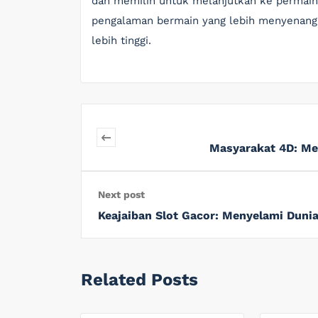
dan memilih untuk melanjutkan ke permainan
pengalaman bermain yang lebih menyenang
lebih tinggi.
Masyarakat 4D: Me
Next post
Keajaiban Slot Gacor: Menyelami Duni
Related Posts