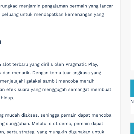
ti rungkad menjamin pengalaman bermain yang lancar
n peluang untuk mendapatkan kemenangan yang
n
lot terbaru yang dirilis oleh Pragmatic Play,
 dan menarik. Dengan tema luar angkasa yang
enjelajahi galaksi sambil mencoba meraih
dan efek suara yang menggugah semangat membuat
 hidup.
N
ang mudah diakses, sehingga pemain dapat mencoba
ang sungguhan. Melalui slot demo, pemain dapat
 serta strategi yang mungkin digunakan untuk