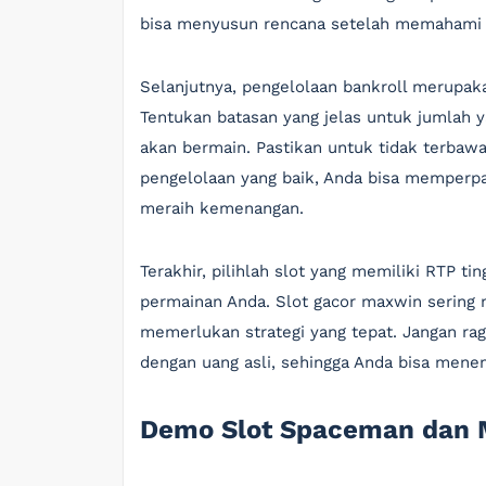
bisa menyusun rencana setelah memahami 
Selanjutnya, pengelolaan bankroll merupak
Tentukan batasan yang jelas untuk jumlah 
akan bermain. Pastikan untuk tidak terbaw
pengelolaan yang baik, Anda bisa memperp
meraih kemenangan.
Terakhir, pilihlah slot yang memiliki RTP tin
permainan Anda. Slot gacor maxwin sering 
memerlukan strategi yang tepat. Jangan 
dengan uang asli, sehingga Anda bisa mene
Demo Slot Spaceman dan 