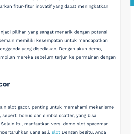
kan fitur-fitur inovatif yang dapat meningkatkan
njadi pilihan yang sangat menarik dengan potensi
, pemain memiliki kesempatan untuk mendapatkan
pengganda yang disediakan. Dengan akun demo,
ampilan mereka sebelum terjun ke permainan dengan
cor
ain slot gacor, penting untuk memahami mekanisme
a, seperti bonus dan simbol scatter, yang bisa
Selain itu, manfaatkan versi demo slot spaceman
mpertaruhkan uang asli.
slot
Dengan begitu, Anda