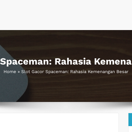
r Spaceman: Rahasia Kemena
Home
»
Slot Gacor Spaceman: Rahasia Kemenangan Besar