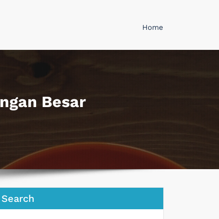
Home
ngan Besar
Search