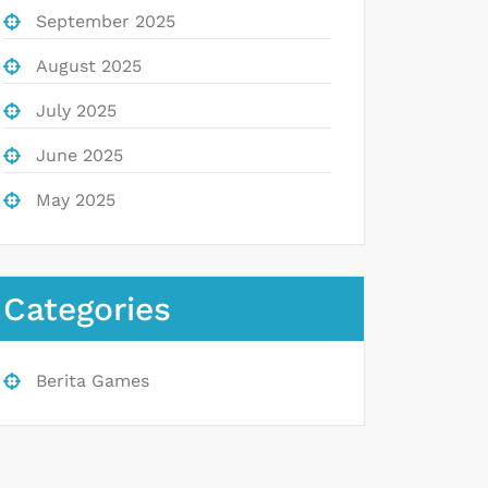
September 2025
August 2025
July 2025
June 2025
May 2025
Categories
Berita Games