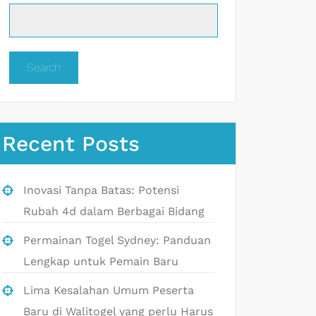
Search
Recent Posts
Inovasi Tanpa Batas: Potensi
Rubah 4d dalam Berbagai Bidang
Permainan Togel Sydney: Panduan
Lengkap untuk Pemain Baru
Lima Kesalahan Umum Peserta
Baru di Walitogel yang perlu Harus