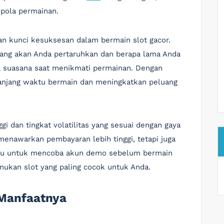
pola permainan.
an kunci kesuksesan dalam bermain slot gacor.
yang akan Anda pertaruhkan dan berapa lama Anda
a suasana saat menikmati permainan. Dengan
anjang waktu bermain dan meningkatkan peluang
ggi dan tingkat volatilitas yang sesuai dengan gaya
menawarkan pembayaran lebih tinggi, tetapi juga
ragu untuk mencoba akun demo sebelum bermain
mukan slot yang paling cocok untuk Anda.
Manfaatnya