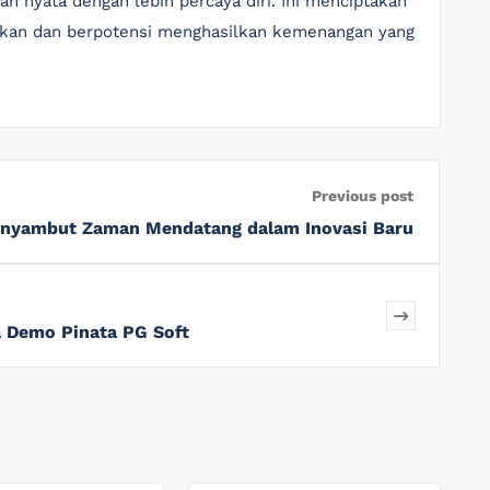
 nyata dengan lebih percaya diri. Ini menciptakan
kan dan berpotensi menghasilkan kemenangan yang
Previous post
nyambut Zaman Mendatang dalam Inovasi Baru
a Demo Pinata PG Soft