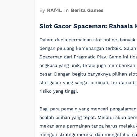
By
RAf4L
In
Berita Games
Slot Gacor Spaceman: Rahasia
Dalam dunia permainan slot online, banyak
dengan peluang kemenangan terbaik. Salah 
Spaceman dari Pragmatic Play. Game ini tid
angkasa yang unik, tetapi juga memberika
besar. Dengan begitu banyaknya pilihan sl
slot gacor yang sangat diminati, terutama 
risiko yang tinggi.
Bagi para pemain yang mencari pengalama
adalah pilihan yang tepat. Melalui akun de
mekanisme permainan tanpa harus melakuka
menguji strategi mereka dan mengetahui car