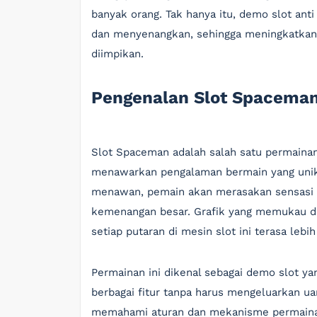
banyak orang. Tak hanya itu, demo slot an
dan menyenangkan, sehingga meningkatka
diimpikan.
Pengenalan Slot Spacema
Slot Spaceman adalah salah satu permainan s
menawarkan pengalaman bermain yang unik
menawan, pemain akan merasakan sensasi m
kemenangan besar. Grafik yang memukau 
setiap putaran di mesin slot ini terasa lebih
Permainan ini dikenal sebagai demo slot y
berbagai fitur tanpa harus mengeluarkan u
memahami aturan dan mekanisme permainan,