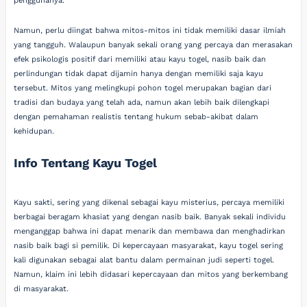
penggunanya.
Namun, perlu diingat bahwa mitos-mitos ini tidak memiliki dasar ilmiah
yang tangguh. Walaupun banyak sekali orang yang percaya dan merasakan
efek psikologis positif dari memiliki atau kayu togel, nasib baik dan
perlindungan tidak dapat dijamin hanya dengan memiliki saja kayu
tersebut. Mitos yang melingkupi pohon togel merupakan bagian dari
tradisi dan budaya yang telah ada, namun akan lebih baik dilengkapi
dengan pemahaman realistis tentang hukum sebab-akibat dalam
kehidupan.
Info Tentang Kayu Togel
Kayu sakti, sering yang dikenal sebagai kayu misterius, percaya memiliki
berbagai beragam khasiat yang dengan nasib baik. Banyak sekali individu
menganggap bahwa ini dapat menarik dan membawa dan menghadirkan
nasib baik bagi si pemilik. Di kepercayaan masyarakat, kayu togel sering
kali digunakan sebagai alat bantu dalam permainan judi seperti togel.
Namun, klaim ini lebih didasari kepercayaan dan mitos yang berkembang
di masyarakat.