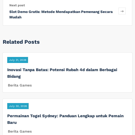
Next post
Slot Demo Gratis: Metode Mendapatkan Pemenang Secara
Mudah
Related Posts
July 31, 2026
Inovasi Tanpa Batas: Potensi Rubah 4d dalam Berbagai
Bidang
Berita Games
July 30, 2026
Permainan Togel Sydney: Panduan Lengkap untuk Pemain
Baru
Berita Games