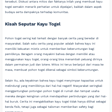
tersebut. Diskusi antara mitos dan faktanya inilah yang membuat kayu
togel semakin menarik perhatian untuk dipelajari, baiklah dalam aspek
budaya serta dampaknya terhadap komunitas.
Kisah Seputar Kayu Togel
Pohon togel sering kali terkait dengan banyak cerita yang beredar di
masyarakat. Salah satu cerita yang populer adalah bahwa kayu ini
memiliki kekuatan mistis untuk memberikan keberuntungan bagi
pemiliknya. Beragam orang meyakini bahwa dengan memiliki atau
menggunakan kayu togel, orang-orang bisa menambah peluang dirinya
dalam permainan judi dan lotere. Mitos ini terus berlanjut dari masa ke
masa, membuat pohon togel dikenal sebagai simbol keberuntungan.
Selain itu, ada keyakinan bahwa kayu togel menyimpan kapasitas untuk
melindungi yang memilikinya dari hal-hal negatif. Masyarakat seringkali
menggantungkan potongan pohon togel di rumah dan tempat usaha
mereka dengan keinginan untuk mendapatkan perlindungan yang dari hal-
hal buruk. Cerita ini mengakibatkan kayu togel tidak hanya dilihat sebagai
benda fisik, tetapi juga sebagai talisman memberikan safety bagi