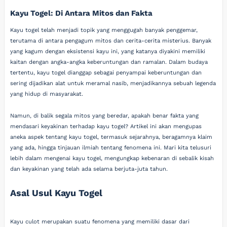
Kayu Togel: Di Antara Mitos dan Fakta
Kayu togel telah menjadi topik yang menggugah banyak penggemar,
terutama di antara pengagum mitos dan cerita-cerita misterius. Banyak
yang kagum dengan eksistensi kayu ini, yang katanya diyakini memiliki
kaitan dengan angka-angka keberuntungan dan ramalan. Dalam budaya
tertentu, kayu togel dianggap sebagai penyampai keberuntungan dan
sering dijadikan alat untuk meramal nasib, menjadikannya sebuah legenda
yang hidup di masyarakat.
Namun, di balik segala mitos yang beredar, apakah benar fakta yang
mendasari keyakinan terhadap kayu togel? Artikel ini akan mengupas
aneka aspek tentang kayu togel, termasuk sejarahnya, beragamnya klaim
yang ada, hingga tinjauan ilmiah tentang fenomena ini. Mari kita telusuri
lebih dalam mengenai kayu togel, mengungkap kebenaran di sebalik kisah
dan keyakinan yang telah ada selama berjuta-juta tahun.
Asal Usul Kayu Togel
Kayu culot merupakan suatu fenomena yang memiliki dasar dari