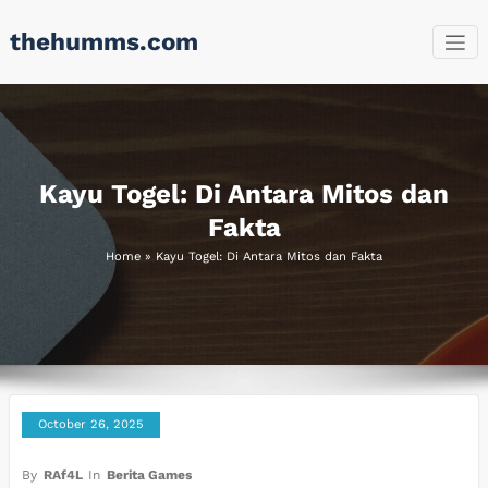
Skip
thehumms.com
to
content
Kayu Togel: Di Antara Mitos dan
Fakta
Home
»
Kayu Togel: Di Antara Mitos dan Fakta
October 26, 2025
By
RAf4L
In
Berita Games