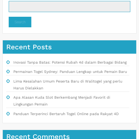
Search
Recent Posts
Inovasi Tanpa Batas: Potensi Rubah 4d dalam Berbagai Bidang
Permainan Togel Sydney: Panduan Lengkap untuk Pemain Baru
Lima Kesalahan Umum Peserta Baru di Walitogel yang perlu
Harus Dielakkan
Apa Alasan Kuda Slot Berkembang Menjadi Favorit di
Lingkungan Pemain
Panduan Terperinci Bertaruh Togel Online pada Rakyat 4D
Recent Comments