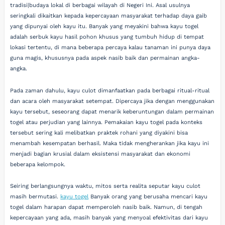
tradisi|budaya lokal di berbagai wilayah di Negeri Ini. Asal usulnya
seringkali dikaitkan kepada kepercayaan masyarakat terhadap daya gaib
yang dipunyai oleh kayu itu. Banyak yang meyakini bahwa kayu togel
adalah serbuk kayu hasil pohon khusus yang tumbuh hidup di tempat
lokasi tertentu, di mana beberapa percaya kalau tanaman ini punya daya
guna magis, khususnya pada aspek nasib baik dan permainan angka-
angka.
Pada zaman dahulu, kayu culot dimanfaatkan pada berbagai ritual-ritual
dan acara oleh masyarakat setempat. Dipercaya jika dengan menggunakan
kayu tersebut, seseorang dapat menarik keberuntungan dalam permainan
togel atau perjudian yang lainnya. Pemakaian kayu togel pada konteks
tersebut sering kali melibatkan praktek rohani yang diyakini bisa
menambah kesempatan berhasil. Maka tidak mengherankan jika kayu ini
menjadi bagian krusial dalam eksistensi masyarakat dan ekonomi
beberapa kelompok.
Seiring berlangsungnya waktu, mitos serta realita seputar kayu culot
masih bermutasi.
kayu togel
Banyak orang yang berusaha mencari kayu
togel dalam harapan dapat memperoleh nasib baik. Namun, di tengah
kepercayaan yang ada, masih banyak yang menyoal efektivitas dari kayu