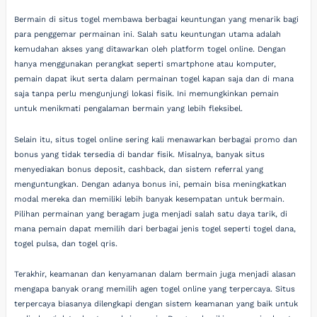
Bermain di situs togel membawa berbagai keuntungan yang menarik bagi
para penggemar permainan ini. Salah satu keuntungan utama adalah
kemudahan akses yang ditawarkan oleh platform togel online. Dengan
hanya menggunakan perangkat seperti smartphone atau komputer,
pemain dapat ikut serta dalam permainan togel kapan saja dan di mana
saja tanpa perlu mengunjungi lokasi fisik. Ini memungkinkan pemain
untuk menikmati pengalaman bermain yang lebih fleksibel.
Selain itu, situs togel online sering kali menawarkan berbagai promo dan
bonus yang tidak tersedia di bandar fisik. Misalnya, banyak situs
menyediakan bonus deposit, cashback, dan sistem referral yang
menguntungkan. Dengan adanya bonus ini, pemain bisa meningkatkan
modal mereka dan memiliki lebih banyak kesempatan untuk bermain.
Pilihan permainan yang beragam juga menjadi salah satu daya tarik, di
mana pemain dapat memilih dari berbagai jenis togel seperti togel dana,
togel pulsa, dan togel qris.
Terakhir, keamanan dan kenyamanan dalam bermain juga menjadi alasan
mengapa banyak orang memilih agen togel online yang terpercaya. Situs
terpercaya biasanya dilengkapi dengan sistem keamanan yang baik untuk