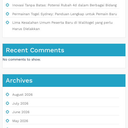
Inovasi Tanpa Batas: Potensi Rubah 4d dalam Berbagai Bidang
Permainan Togel Sydney: Panduan Lengkap untuk Pemain Baru
Lima Kesalahan Umum Peserta Baru di Walitogel yang perlu
Harus Dielakkan
Recent Comments
No comments to show.
Archives
August 2026
July 2026
June 2026
May 2026