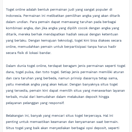
Togel online adalah bentuk permainan judi yang sangat populer di
Indonesia. Permainan ini melibatkan pemilihan angka yang akan ditarik
dalam undian. Para pemain dapat memasang taruhan pada berbagai
kombinasi angka, dan jika angka yang dipilih cocok dengan angka yang
ditarik, mereka berhak mendapatkan hadiah sesuai dengan ketentuan
yang berlaku. Dengan kemajuan teknologi, togel kini bisa diakses secara
online, memudahkan pemain untuk berpartisipasi tanpa harus hadir
secara fisik di lokasi bandar.
Dalam dunia togel online, terdapat beragam jenis permainan seperti togel
dana, togel pulsa, dan toto togel. Setiap jenis permainan memiliki aturan
dan cara taruhan yang berbeda, namun prinsip dasarnya tetap sama,
yaitu menebak angka yang akan keluar. Dengan banyaknya situs togel
yang tersedia, pemain kini dapat memilih situs yang menawarkan layanan
terbaik, mulai dari kemudahan dalam melakukan deposit hingga
pelayanan pelanggan yang responsif.
Belakangan ini, banyak yang mencari situs togel terpercaya. Hal ini
penting untuk memastikan keamanan dan kenyamanan saat bermain.
Situs togel yang baik akan menyediakan berbagai opsi deposit, seperti