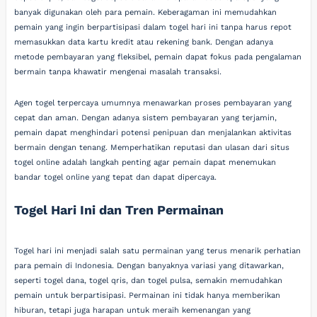
banyak digunakan oleh para pemain. Keberagaman ini memudahkan
pemain yang ingin berpartisipasi dalam togel hari ini tanpa harus repot
memasukkan data kartu kredit atau rekening bank. Dengan adanya
metode pembayaran yang fleksibel, pemain dapat fokus pada pengalaman
bermain tanpa khawatir mengenai masalah transaksi.
Agen togel terpercaya umumnya menawarkan proses pembayaran yang
cepat dan aman. Dengan adanya sistem pembayaran yang terjamin,
pemain dapat menghindari potensi penipuan dan menjalankan aktivitas
bermain dengan tenang. Memperhatikan reputasi dan ulasan dari situs
togel online adalah langkah penting agar pemain dapat menemukan
bandar togel online yang tepat dan dapat dipercaya.
Togel Hari Ini dan Tren Permainan
Togel hari ini menjadi salah satu permainan yang terus menarik perhatian
para pemain di Indonesia. Dengan banyaknya variasi yang ditawarkan,
seperti togel dana, togel qris, dan togel pulsa, semakin memudahkan
pemain untuk berpartisipasi. Permainan ini tidak hanya memberikan
hiburan, tetapi juga harapan untuk meraih kemenangan yang