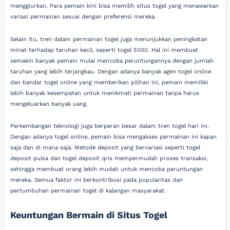
menggiurkan. Para pemain kini bisa memilih situs togel yang menawarkan
variasi permainan sesuai dengan preferensi mereka.
Selain itu, tren dalam permainan togel juga menunjukkan peningkatan
minat terhadap taruhan kecil, seperti togel 5000. Hal ini membuat
semakin banyak pemain mulai mencoba peruntungannya dengan jumlah
taruhan yang lebih terjangkau. Dengan adanya banyak agen togel online
dan bandar togel online yang memberikan pilihan ini, pemain memiliki
lebih banyak kesempatan untuk menikmati permainan tanpa harus
mengeluarkan banyak uang.
Perkembangan teknologi juga berperan besar dalam tren togel hari ini.
Dengan adanya togel online, pemain bisa mengakses permainan ini kapan
saja dan di mana saja. Metode deposit yang bervariasi seperti togel
deposit pulsa dan togel deposit qris mempermudah proses transaksi,
sehingga membuat orang lebih mudah untuk mencoba peruntungan
mereka. Semua faktor ini berkontribusi pada popularitas dan
pertumbuhan permainan togel di kalangan masyarakat.
Keuntungan Bermain di Situs Togel