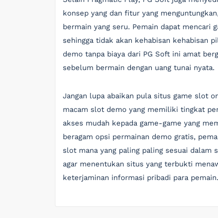
konsep yang dan fitur yang menguntungka
bermain yang seru. Pemain dapat mencari g
sehingga tidak akan kehabisan kehabisan pi
demo tanpa biaya dari PG Soft ini amat ber
sebelum bermain dengan uang tunai nyata.
Jangan lupa abaikan pula situs game slot
macam slot demo yang memiliki tingkat pem
akses mudah kepada game-game yang memili
beragam opsi permainan demo gratis, pem
slot mana yang paling paling sesuai dalam
agar menentukan situs yang terbukti mena
keterjaminan informasi pribadi para pemain