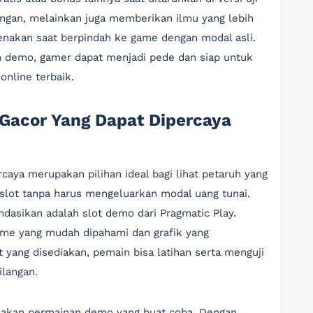
ngan, melainkan juga memberikan ilmu yang lebih
kenakan saat berpindah ke game dengan modal asli.
rm demo, gamer dapat menjadi pede dan siap untuk
online terbaik.
acor Yang Dapat Dipercaya
aya merupakan pilihan ideal bagi lihat petaruh yang
slot tanpa harus mengeluarkan modal uang tunai.
dasikan adalah slot demo dari Pragmatic Play.
sme yang mudah dipahami dan grafik yang
ang disediakan, pemain bisa latihan serta menguji
langan.
diakan permainan demo yang buat coba. Dengan