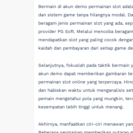
Bermain di akun demo permainan slot adala
dan sistem game tanpa hilangnya modal. Da
beragam jenis permainan slot yang ada, sep
provider PG Soft. Melalui mencoba beraga
mendapatkan slot yang paling cocok dengan 
kaidah dan pembayaran dari setiap game de
Selanjutnya, fokuslah pada taktik bermain 
akun demo dapat memberikan gambaran ten
permainan slot online yang terpercaya. Hi
dan habiskan waktu untuk menganalisis set
pemain mengetahui pola yang mungkin, teru
kesempatan lebih tinggi untuk menang.
Akhirnya, manfaatkan ciri-ciri menawan yan
Beberapa permainan memberikan putaran grat