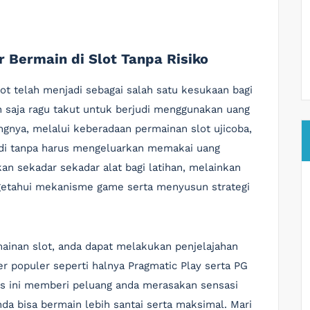
r Bermain di Slot Tanpa Risiko
lot telah menjadi sebagai salah satu kesukaan bagi
h saja ragu takut untuk berjudi menggunakan uang
gnya, melalui keberadaan permainan slot ujicoba,
di tanpa harus mengeluarkan memakai uang
kan sekadar sekadar alat bagi latihan, melainkan
getahui mekanisme game serta menyusun strategi
inan slot, anda dapat melakukan penjelajahan
er populer seperti halnya Pragmatic Play serta PG
atis ini memberi peluang anda merasakan sensasi
nda bisa bermain lebih santai serta maksimal. Mari