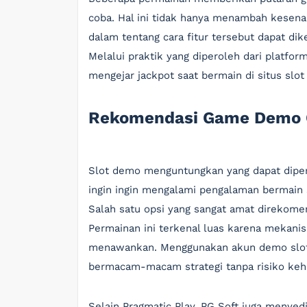
coba. Hal ini tidak hanya menambah kesena
dalam tentang cara fitur tersebut dapat di
Melalui praktik yang diperoleh dari platfo
mengejar jackpot saat bermain di situs slot 
Rekomendasi Game Demo G
Slot demo menguntungkan yang dapat diperc
ingin ingin mengalami pengalaman bermain 
Salah satu opsi yang sangat amat direkomen
Permainan ini terkenal luas karena mekani
menawankan. Menggunakan akun demo slot y
bermacam-macam strategi tanpa risiko kehi
Selain Pragmatic Play, PG Soft juga menye