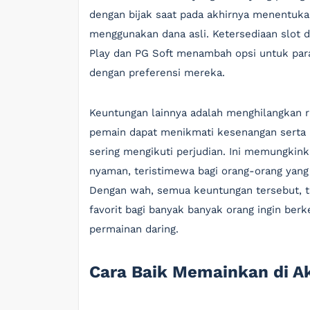
dengan bijak saat pada akhirnya menentukan
menggunakan dana asli. Ketersediaan slot d
Play dan PG Soft menambah opsi untuk par
dengan preferensi mereka.
Keuntungan lainnya adalah menghilangkan r
pemain dapat menikmati kesenangan serta 
sering mengikuti perjudian. Ini memungkin
nyaman, teristimewa bagi orang-orang yang
Dengan wah, semua keuntungan tersebut, tid
favorit bagi banyak banyak orang ingin be
permainan daring.
Cara Baik Memainkan di A