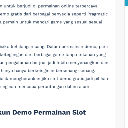
 untuk berjudi di permainan online terpercaya
emo gratis dari berbagai penyedia seperti Pragmatic
a pemain untuk mencari game yang sesuai sesuai
isiko kehilangan uang. Dalam permainan demo, para
ketegangan dari berbagai game tanpa tekanan yang
kan pengalaman berjudi jadi lebih menyenangkan dan
 hanya hanya berkeinginan bersenang-senang.
ak mengherankan jika slot demo gratis jadi pilihan
rkeinginan mencoba peruntungan dalam alam
kun Demo Permainan Slot