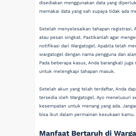
disediakan menggunakan data yang diperluka
memakai data yang sah supaya tidak ada men
Setelah menyelesaikan tahapan registrasi,
atau pesan singkat. Pastikanlah agar me
notifikasi dari Wargatogel. Apabila telah 
wargatogel dengan nama pengguna dan alama
Pada beberapa kasus, Anda barangkali juga
untuk melengkapi tahapan masuk.
Setelah akun yang telah terdaftar, Anda d
tersedia oleh Wargatogel. Ayo menelusuri s
kesempatan untuk menang yang ada. Jangan
bisa ikut dalam permainan kesukaan kamu.
Manfaat Bertaruh di Warga