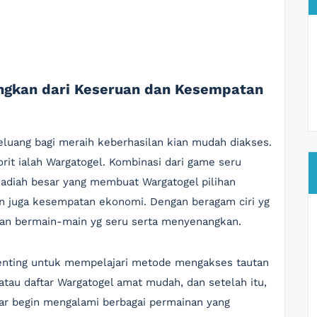
gkan dari Keseruan dan Kesempatan
eluang bagi meraih keberhasilan kian mudah diakses.
rit ialah Wargatogel. Kombinasi dari game seru
diah besar yang membuat Wargatogel pilihan
n juga kesempatan ekonomi. Dengan beragam ciri yg
an bermain-main yg seru serta menyenangkan.
enting untuk mempelajari metode mengakses tautan
atau daftar Wargatogel amat mudah, dan setelah itu,
ar begin mengalami berbagai permainan yang