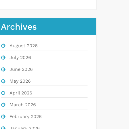
Archives
August 2026
July 2026
June 2026
May 2026
April 2026
March 2026
February 2026
January 2026