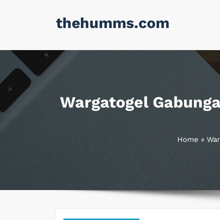
Skip
thehumms.com
to
content
Wargatogel Gabunga
Home
»
War