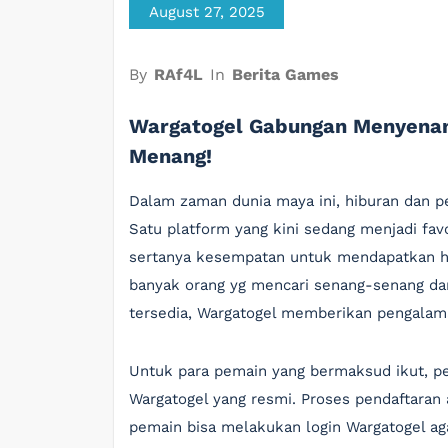
August 27, 2025
By
RAf4L
In
Berita Games
Wargatogel Gabungan Menyenan
Menang!
Dalam zaman dunia maya ini, hiburan dan p
Satu platform yang kini sedang menjadi favo
sertanya kesempatan untuk mendapatkan ha
banyak orang yg mencari senang-senang da
tersedia, Wargatogel memberikan pengalam
Untuk para pemain yang bermaksud ikut, p
Wargatogel yang resmi. Proses pendaftaran 
pemain bisa melakukan login Wargatogel ag