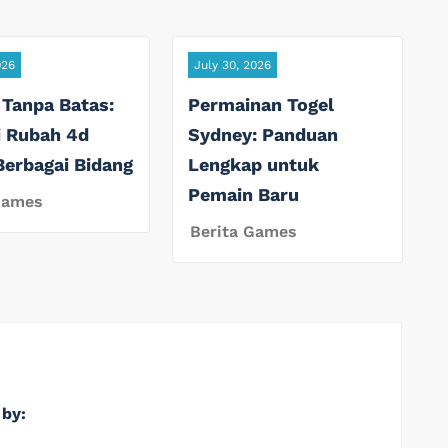
026
July 30, 2026
 Tanpa Batas:
Permainan Togel
i Rubah 4d
Sydney: Panduan
Berbagai Bidang
Lengkap untuk
Pemain Baru
Games
Berita Games
 by: