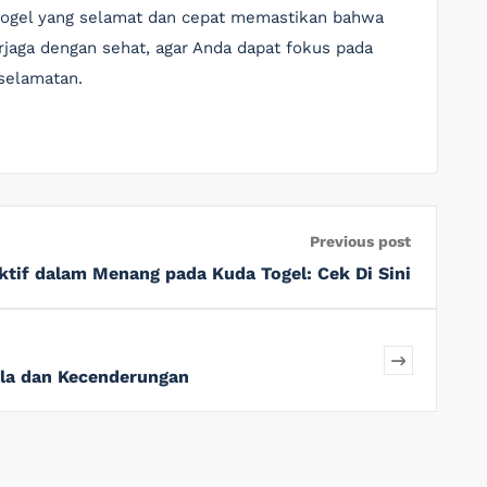
rgatogel yang selamat dan cepat memastikan bahwa
rjaga dengan sehat, agar Anda dapat fokus pada
selamatan.
Previous post
ktif dalam Menang pada Kuda Togel: Cek Di Sini
ola dan Kecenderungan