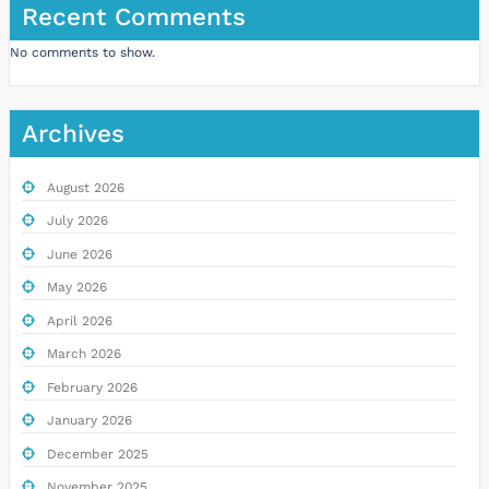
Recent Comments
No comments to show.
Archives
August 2026
July 2026
June 2026
May 2026
April 2026
March 2026
February 2026
January 2026
December 2025
November 2025