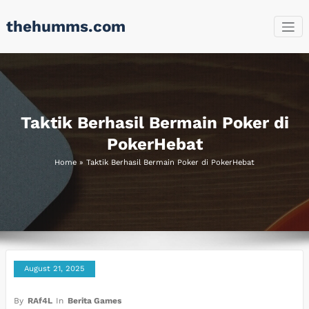
Skip
thehumms.com
to
content
Taktik Berhasil Bermain Poker di
PokerHebat
Home
»
Taktik Berhasil Bermain Poker di PokerHebat
August 21, 2025
By
RAf4L
In
Berita Games