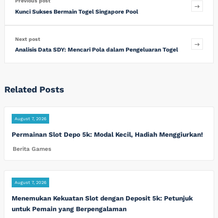
Previous post
Kunci Sukses Bermain Togel Singapore Pool
Next post
Analisis Data SDY: Mencari Pola dalam Pengeluaran Togel
Related Posts
August 7, 2026
Permainan Slot Depo 5k: Modal Kecil, Hadiah Menggiurkan!
Berita Games
August 7, 2026
Menemukan Kekuatan Slot dengan Deposit 5k: Petunjuk
untuk Pemain yang Berpengalaman