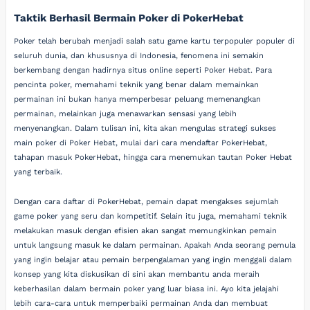
Taktik Berhasil Bermain Poker di PokerHebat
Poker telah berubah menjadi salah satu game kartu terpopuler populer di
seluruh dunia, dan khususnya di Indonesia, fenomena ini semakin
berkembang dengan hadirnya situs online seperti Poker Hebat. Para
pencinta poker, memahami teknik yang benar dalam memainkan
permainan ini bukan hanya memperbesar peluang memenangkan
permainan, melainkan juga menawarkan sensasi yang lebih
menyenangkan. Dalam tulisan ini, kita akan mengulas strategi sukses
main poker di Poker Hebat, mulai dari cara mendaftar PokerHebat,
tahapan masuk PokerHebat, hingga cara menemukan tautan Poker Hebat
yang terbaik.
Dengan cara daftar di PokerHebat, pemain dapat mengakses sejumlah
game poker yang seru dan kompetitif. Selain itu juga, memahami teknik
melakukan masuk dengan efisien akan sangat memungkinkan pemain
untuk langsung masuk ke dalam permainan. Apakah Anda seorang pemula
yang ingin belajar atau pemain berpengalaman yang ingin menggali dalam
konsep yang kita diskusikan di sini akan membantu anda meraih
keberhasilan dalam bermain poker yang luar biasa ini. Ayo kita jelajahi
lebih cara-cara untuk memperbaiki permainan Anda dan membuat