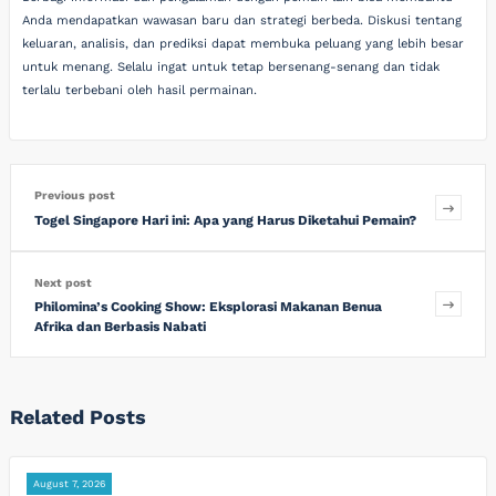
Anda mendapatkan wawasan baru dan strategi berbeda. Diskusi tentang
keluaran, analisis, dan prediksi dapat membuka peluang yang lebih besar
untuk menang. Selalu ingat untuk tetap bersenang-senang dan tidak
terlalu terbebani oleh hasil permainan.
Previous post
Togel Singapore Hari ini: Apa yang Harus Diketahui Pemain?
Next post
Philomina’s Cooking Show: Eksplorasi Makanan Benua
Afrika dan Berbasis Nabati
Related Posts
August 7, 2026