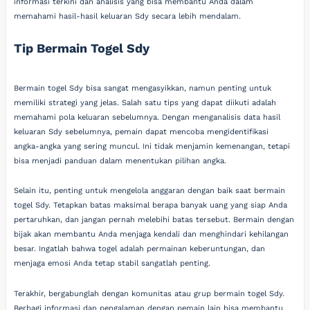
informasi terkini dan analisis yang bisa membantu Anda dalam
memahami hasil-hasil keluaran Sdy secara lebih mendalam.
Tip Bermain Togel Sdy
Bermain togel Sdy bisa sangat mengasyikkan, namun penting untuk
memiliki strategi yang jelas. Salah satu tips yang dapat diikuti adalah
memahami pola keluaran sebelumnya. Dengan menganalisis data hasil
keluaran Sdy sebelumnya, pemain dapat mencoba mengidentifikasi
angka-angka yang sering muncul. Ini tidak menjamin kemenangan, tetapi
bisa menjadi panduan dalam menentukan pilihan angka.
Selain itu, penting untuk mengelola anggaran dengan baik saat bermain
togel Sdy. Tetapkan batas maksimal berapa banyak uang yang siap Anda
pertaruhkan, dan jangan pernah melebihi batas tersebut. Bermain dengan
bijak akan membantu Anda menjaga kendali dan menghindari kehilangan
besar. Ingatlah bahwa togel adalah permainan keberuntungan, dan
menjaga emosi Anda tetap stabil sangatlah penting.
Terakhir, bergabunglah dengan komunitas atau grup bermain togel Sdy.
Berbagi informasi dan pengalaman dengan pemain lain bisa membantu