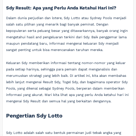
Sdy Result: Apa yang Perlu Anda Ketahui Hari Ini?
Dalam dunia perjudian dan lotere, Sdy Lotto atau Sydney Pools menjadi
salah satu pilihan yang menarik bagi banyak peminat. Dengan
kepopuleran serta peluang besar yang ditawarkannya, banyak orang ingin
mengetahui hasil and pengeluaran terkini dari Sdy. Baik penggemar lama
maupun pendatang baru, informasi mengenai keluaran Sdy menjadi
sangat penting untuk bisa merencanakan taruhan mereka.
Keluaran Sdy memberikan informasi tentang nomor-nomor yang keluar
pada setiap harinya, sehingga para pemain dapat menganalisis dan
merumuskan strategi yang lebih baik. Di artikel ini, kita akan membahas
lebih lanjut mengenai Result Sdy, Togel Sdy, dan bagaimana operator Sdy
Pools, yang dikenal sebagai Sydney Pools, berperan dalam memberikan
informasi yang akurat. Mari kita lihat apa yang perlu Anda ketahui hari ini
mengenai Sdy Result dan semua hal yang berkaitan dengannya.
Pengertian Sdy Lotto
Sdy Lotto adalah salah satu bentuk permainan judi tebak angka yang