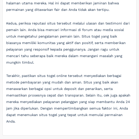
halaman utama mereka. Hal ini dapat memberikan jaminan bahwa
permainan yang ditawarkan fair dan Anda tidak akan tertipu.
Kedua, periksa reputasi situs tersebut melalui ulasan dan testimoni dari
pemain lain. Anda bisa mencari informasi di forum atau media sosial
untuk mengetahui pengalaman pemain lain. Situs togel yang baik
biasanya memiliki komunitas yang aktif dan positif, serta memberikan
pelayanan yang responsif kepada penggunanya. Jangan ragu untuk
mencari tahu seberapa baik mereka dalam menangani masalah yang
mungkin timbul.
Terakhir, pastikan situs togel online tersebut menyediakan berbagai
metode pembayaran yang mudah dan aman. Situs yang baik akan
menawarkan berbagai opsi untuk deposit dan penarikan, serta
memastikan prosesnya cepat dan transparan. Selain itu, cek juga apakah
mereka menyediakan pelayanan pelanggan yang siap membantu Anda 24
jam jika diperlukan. Dengan mempertimbangkan semua faktor ini, Anda
dapat menemukan situs togel yang tepat untuk memulai permainan
Anda.