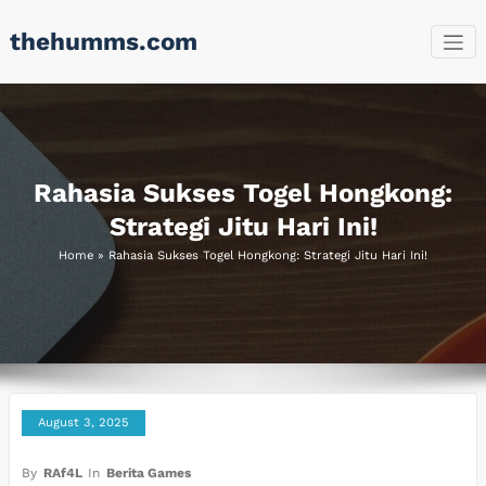
Skip
thehumms.com
to
content
Rahasia Sukses Togel Hongkong:
Strategi Jitu Hari Ini!
Home
»
Rahasia Sukses Togel Hongkong: Strategi Jitu Hari Ini!
August 3, 2025
By
RAf4L
In
Berita Games