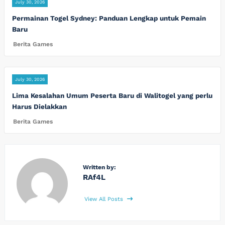
July 30, 2026
Permainan Togel Sydney: Panduan Lengkap untuk Pemain
Baru
Berita Games
July 30, 2026
Lima Kesalahan Umum Peserta Baru di Walitogel yang perlu
Harus Dielakkan
Berita Games
Written by:
RAf4L
View All Posts