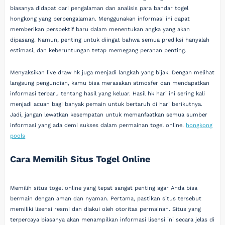
biasanya didapat dari pengalaman dan analisis para bandar togel
hongkong yang berpengalaman. Menggunakan informasi ini dapat
memberikan perspektif baru dalam menentukan angka yang akan
dipasang. Namun, penting untuk diingat bahwa semua prediksi hanyalah
estimasi, dan keberuntungan tetap memegang peranan penting.
Menyaksikan live draw hk juga menjadi langkah yang bijak. Dengan melihat
langsung pengundian, kamu bisa merasakan atmosfer dan mendapatkan
informasi terbaru tentang hasil yang keluar. Hasil hk hari ini sering kali
menjadi acuan bagi banyak pemain untuk bertaruh di hari berikutnya.
Jadi, jangan lewatkan kesempatan untuk memanfaatkan semua sumber
informasi yang ada demi sukses dalam permainan togel online.
hongkong
pools
Cara Memilih Situs Togel Online
Memilih situs togel online yang tepat sangat penting agar Anda bisa
bermain dengan aman dan nyaman. Pertama, pastikan situs tersebut
memiliki lisensi resmi dan diakui oleh otoritas permainan. Situs yang
terpercaya biasanya akan menampilkan informasi lisensi ini secara jelas di