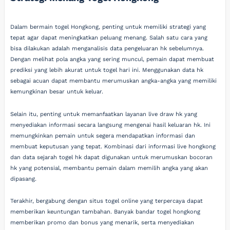
Dalam bermain togel Hongkong, penting untuk memiliki strategi yang
tepat agar dapat meningkatkan peluang menang. Salah satu cara yang
bisa dilakukan adalah menganalisis data pengeluaran hk sebelumnya.
Dengan melihat pola angka yang sering muncul, pemain dapat membuat
prediksi yang lebih akurat untuk togel hari ini. Menggunakan data hk
sebagai acuan dapat membantu merumuskan angka-angka yang memiliki
kemungkinan besar untuk keluar.
Selain itu, penting untuk memanfaatkan layanan live draw hk yang
menyediakan informasi secara langsung mengenai hasil keluaran hk. Ini
memungkinkan pemain untuk segera mendapatkan informasi dan
membuat keputusan yang tepat. Kombinasi dari informasi live hongkong
dan data sejarah togel hk dapat digunakan untuk merumuskan bocoran
hk yang potensial, membantu pemain dalam memilih angka yang akan
dipasang.
Terakhir, bergabung dengan situs togel online yang terpercaya dapat
memberikan keuntungan tambahan. Banyak bandar togel hongkong
memberikan promo dan bonus yang menarik, serta menyediakan