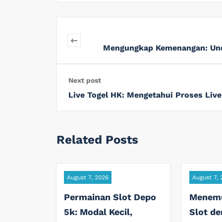
Mengungkap Kemenangan: Undi
Next post
Live Togel HK: Mengetahui Proses Liv
Related Posts
August 7, 2026
August 7,
Permainan Slot Depo
Menemu
5k: Modal Kecil,
Slot de