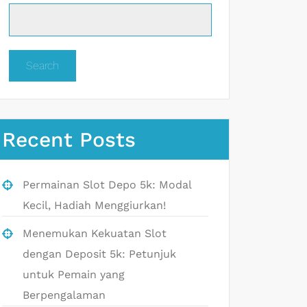
Search
Recent Posts
Permainan Slot Depo 5k: Modal
Kecil, Hadiah Menggiurkan!
Menemukan Kekuatan Slot
dengan Deposit 5k: Petunjuk
untuk Pemain yang
Berpengalaman