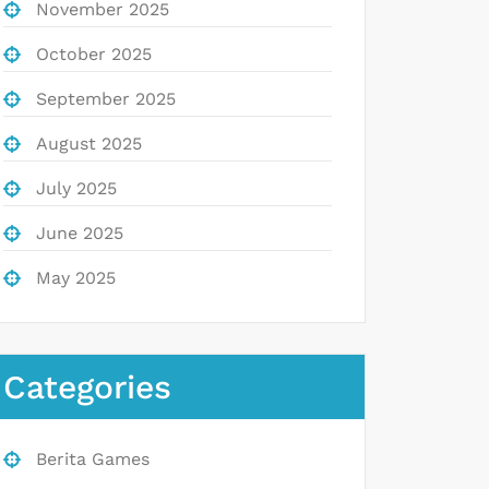
November 2025
October 2025
September 2025
August 2025
July 2025
June 2025
May 2025
Categories
Berita Games