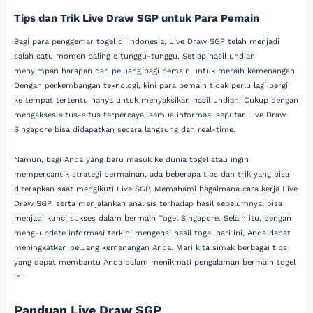
Tips dan Trik Live Draw SGP untuk Para Pemain
Bagi para penggemar togel di Indonesia, Live Draw SGP telah menjadi
salah satu momen paling ditunggu-tunggu. Setiap hasil undian
menyimpan harapan dan peluang bagi pemain untuk meraih kemenangan.
Dengan perkembangan teknologi, kini para pemain tidak perlu lagi pergi
ke tempat tertentu hanya untuk menyaksikan hasil undian. Cukup dengan
mengakses situs-situs terpercaya, semua informasi seputar Live Draw
Singapore bisa didapatkan secara langsung dan real-time.
Namun, bagi Anda yang baru masuk ke dunia togel atau ingin
mempercantik strategi permainan, ada beberapa tips dan trik yang bisa
diterapkan saat mengikuti Live SGP. Memahami bagaimana cara kerja Live
Draw SGP, serta menjalankan analisis terhadap hasil sebelumnya, bisa
menjadi kunci sukses dalam bermain Togel Singapore. Selain itu, dengan
meng-update informasi terkini mengenai hasil togel hari ini, Anda dapat
meningkatkan peluang kemenangan Anda. Mari kita simak berbagai tips
yang dapat membantu Anda dalam menikmati pengalaman bermain togel
ini.
Panduan Live Draw SGP