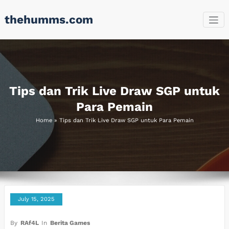
Skip
thehumms.com
to
content
Tips dan Trik Live Draw SGP untuk
Para Pemain
Home
»
Tips dan Trik Live Draw SGP untuk Para Pemain
July 15, 2025
By
RAf4L
In
Berita Games