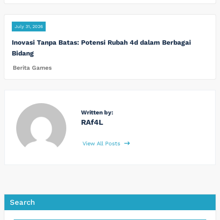
July 31, 2026
Inovasi Tanpa Batas: Potensi Rubah 4d dalam Berbagai
Bidang
Berita Games
Written by:
RAf4L
View All Posts
Search