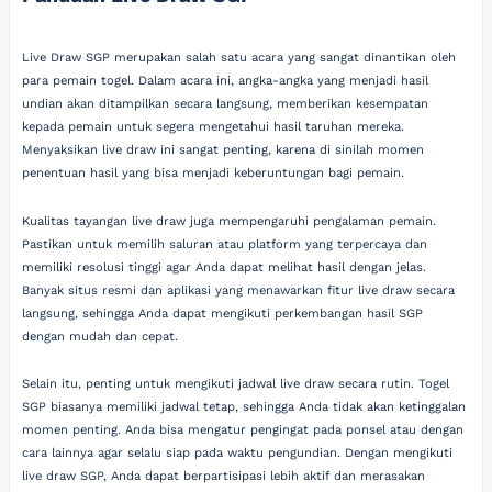
Live Draw SGP merupakan salah satu acara yang sangat dinantikan oleh
para pemain togel. Dalam acara ini, angka-angka yang menjadi hasil
undian akan ditampilkan secara langsung, memberikan kesempatan
kepada pemain untuk segera mengetahui hasil taruhan mereka.
Menyaksikan live draw ini sangat penting, karena di sinilah momen
penentuan hasil yang bisa menjadi keberuntungan bagi pemain.
Kualitas tayangan live draw juga mempengaruhi pengalaman pemain.
Pastikan untuk memilih saluran atau platform yang terpercaya dan
memiliki resolusi tinggi agar Anda dapat melihat hasil dengan jelas.
Banyak situs resmi dan aplikasi yang menawarkan fitur live draw secara
langsung, sehingga Anda dapat mengikuti perkembangan hasil SGP
dengan mudah dan cepat.
Selain itu, penting untuk mengikuti jadwal live draw secara rutin. Togel
SGP biasanya memiliki jadwal tetap, sehingga Anda tidak akan ketinggalan
momen penting. Anda bisa mengatur pengingat pada ponsel atau dengan
cara lainnya agar selalu siap pada waktu pengundian. Dengan mengikuti
live draw SGP, Anda dapat berpartisipasi lebih aktif dan merasakan