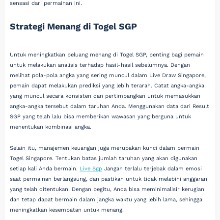
sensasi dari permainan ini.
Strategi Menang di Togel SGP
Untuk meningkatkan peluang menang di Togel SGP, penting bagi pemain
untuk melakukan analisis terhadap hasil-hasil sebelumnya. Dengan
melihat pola-pola angka yang sering muncul dalam Live Draw Singapore,
pemain dapat melakukan prediksi yang lebih terarah. Catat angka-angka
yang muncul secara konsisten dan pertimbangkan untuk memasukkan
angka-angka tersebut dalam taruhan Anda. Menggunakan data dari Result
SGP yang telah lalu bisa memberikan wawasan yang berguna untuk
menentukan kombinasi angka.
Selain itu, manajemen keuangan juga merupakan kunci dalam bermain
Togel Singapore. Tentukan batas jumlah taruhan yang akan digunakan
setiap kali Anda bermain.
Live Sgp
Jangan terlalu terjebak dalam emosi
saat permainan berlangsung, dan pastikan untuk tidak melebihi anggaran
yang telah ditentukan. Dengan begitu, Anda bisa meminimalisir kerugian
dan tetap dapat bermain dalam jangka waktu yang lebih lama, sehingga
meningkatkan kesempatan untuk menang.