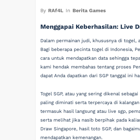
By
RAf4L
In
Berita Games
Menggapai Keberhasilan: Live D
Dalam permainan judi, khususnya di togel, 
Bagi beberapa pecinta togel di Indonesia, 
cara untuk mendapatkan data sehingga tepat
kami hendak membahas tentang proses Pen
dapat Anda dapatkan dari SGP tanggal ini hari
Togel SGP, atau yang sering dikenal sebagai
paling diminati serta terpercaya di kalangan
termasuk hasil langsung atau live sgp, p
serta melihat jika nasib berpihak pada kali
Draw Singapore, hasil toto SGP, dan bagaim
mendapatkan kemenangan.