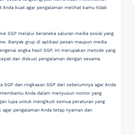
net Anda kuat agar pengalaman melihat kamu tidak
ive SGP melalui beraneka saluran media sosial yang
ime. Banyak grup di aplikasi pesan maupun media
mengenai angka hasil SGP. Ini merupakan metode yang
cepat dan diskusi pengalaman dengan sesama
ta SGP dan ringkasan SGP dari sebelumnya agar Anda
kan membantu Anda dalam menyusun nomor yang
ngan lupa untuk mengikuti semua peraturan yang
tuk agar pengalaman Anda tetap nyaman dan