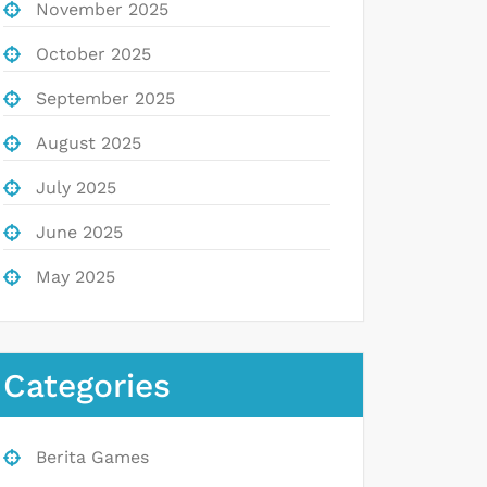
November 2025
October 2025
September 2025
August 2025
July 2025
June 2025
May 2025
Categories
Berita Games