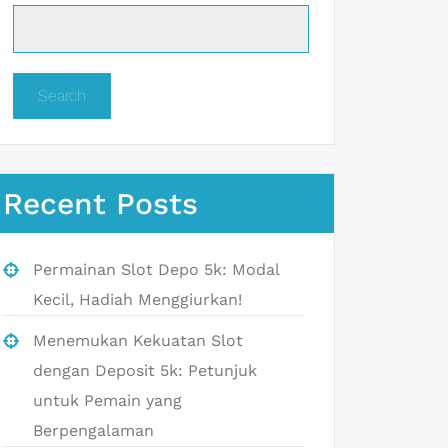
Search
Recent Posts
Permainan Slot Depo 5k: Modal
Kecil, Hadiah Menggiurkan!
Menemukan Kekuatan Slot
dengan Deposit 5k: Petunjuk
untuk Pemain yang
Berpengalaman