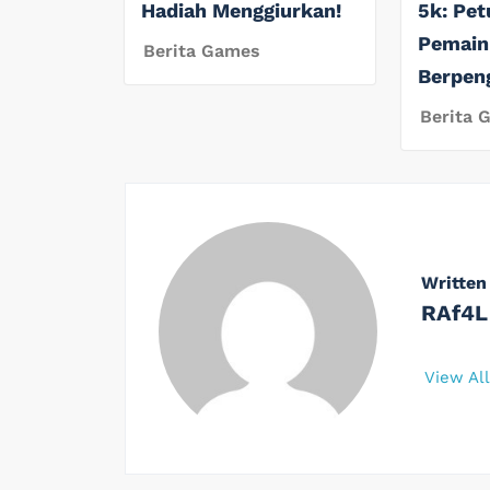
Hadiah Menggiurkan!
5k: Pet
Pemain
Berita Games
Berpen
Berita 
Written
RAf4L
View Al