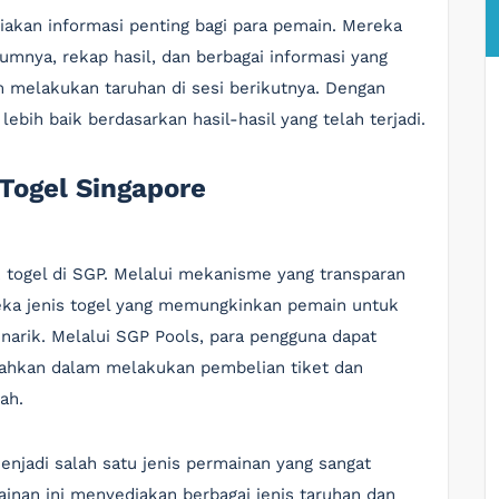
diakan informasi penting bagi para pemain. Mereka
mnya, rekap hasil, dan berbagai informasi yang
melakukan taruhan di sesi berikutnya. Dengan
bih baik berdasarkan hasil-hasil yang telah terjadi.
ogel Singapore
 togel di SGP. Melalui mekanisme yang transparan
ka jenis togel yang memungkinkan pemain untuk
rik. Melalui SGP Pools, para pengguna dapat
ahkan dalam melakukan pembelian tiket dan
ah.
menjadi salah satu jenis permainan yang sangat
inan ini menyediakan berbagai jenis taruhan dan