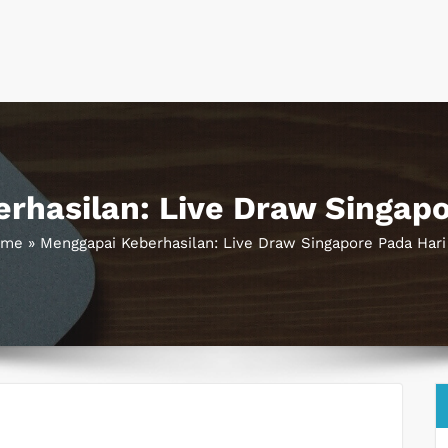
rhasilan: Live Draw Singapor
ome
»
Menggapai Keberhasilan: Live Draw Singapore Pada Hari 