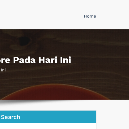
Home
e Pada Hari Ini
Ini
Search