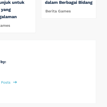
unjuk untuk
dalam Berbagai Bidang
 yang
Berita Games
galaman
Games
 by:
l Posts