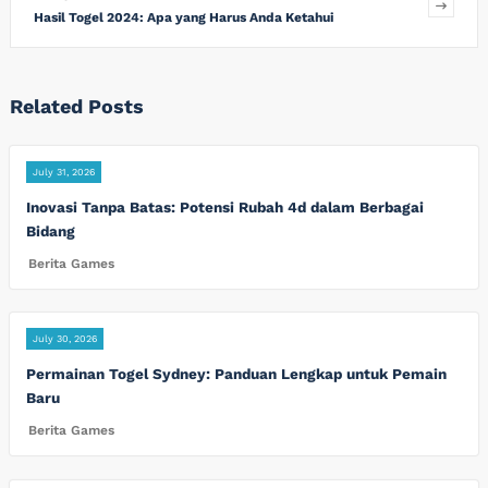
Hasil Togel 2024: Apa yang Harus Anda Ketahui
Related Posts
July 31, 2026
Inovasi Tanpa Batas: Potensi Rubah 4d dalam Berbagai
Bidang
Berita Games
July 30, 2026
Permainan Togel Sydney: Panduan Lengkap untuk Pemain
Baru
Berita Games