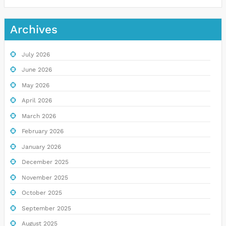
Archives
July 2026
June 2026
May 2026
April 2026
March 2026
February 2026
January 2026
December 2025
November 2025
October 2025
September 2025
August 2025