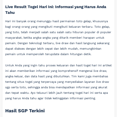
Live Result Togel Hari Ini: Informasi yang Harus Anda
Tahu
Hari ini banyak orang menunggu hasil permainan toto gelap, khususnya
bagi orang-orang yang mengikuti mengikuti keluaran terbaru. Toto gelap,
yang toto, telah menjadi salah satu salah satu hiburan populer di populer
masyarakat, ketika angka-angka yang ditarik memberi harapan untuk
pemain. Dengan teknologi terbaru, live draw dan hasil langsung sekarang
dapat diakses dengan lebih cepat dan lebih mudah, memungkinkan
pemain untuk memperoleh terupdate dalam hitungan detik.
Untuk Anda yang ingin tahu proses keluaran dan hasil togel hari ini artikel
ini akan memberikan informasi yang komprehensif mengenai live draw,
angka keluar, dan data hasil yang dibutuhkan. Tim kami juga membahas
tentang situs togel yang terpercaya yang menyediakan layanan live draw
sgp serta toto, sehingga anda bisa mendapatkan informasi yang akurat
dan tepat waktu. Ayo telusuri lebih jauh tentang togel hari ini serta apa
yang harus Anda tahu agar tidak ketinggalan informasi penting.
Hasil SGP Terkini