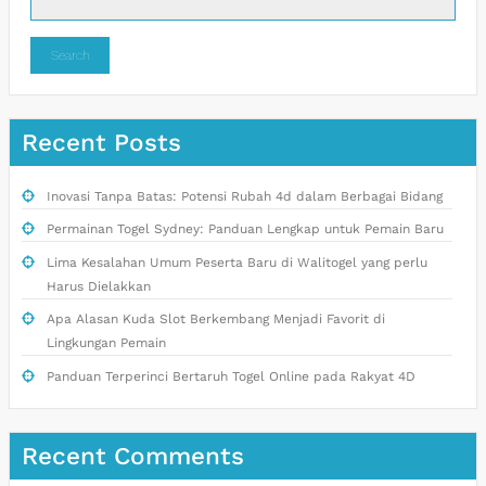
Search
Recent Posts
Inovasi Tanpa Batas: Potensi Rubah 4d dalam Berbagai Bidang
Permainan Togel Sydney: Panduan Lengkap untuk Pemain Baru
Lima Kesalahan Umum Peserta Baru di Walitogel yang perlu
Harus Dielakkan
Apa Alasan Kuda Slot Berkembang Menjadi Favorit di
Lingkungan Pemain
Panduan Terperinci Bertaruh Togel Online pada Rakyat 4D
Recent Comments