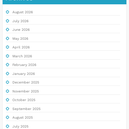
August 2026
July 2026
June 2026
May 2026
April 2026
March 2026
February 2026
January 2026
December 2025
November 2025
October 2025
September 2025
August 2025
July 2025