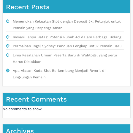
Recent Posts
Menemukan Kekuatan Slot dengan Deposit 5k: Petunjuk untuk
Pemain yang Berpengalaman
Inovasi Tanpa Batas: Potensi Rubah 4d dalam Berbagai Bidang
Permainan Togel Sydney: Panduan Lengkap untuk Pemain Baru
Lima Kesalahan Umum Peserta Baru di Walitogel yang perlu
Harus Dielakkan
Apa Alasan Kuda Slot Berkembang Menjadi Favorit di
Lingkungan Pemain
Recent Comments
No comments to show.
Archives